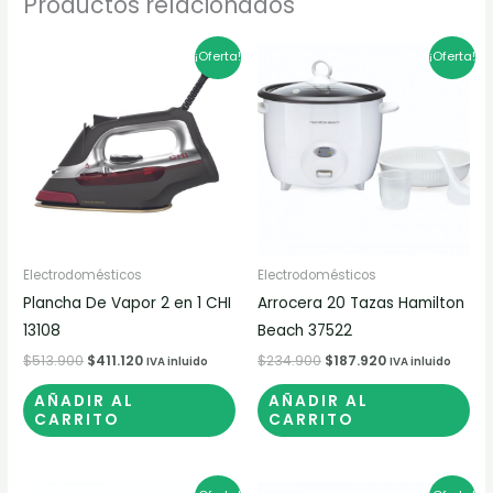
Productos relacionados
El
El
El
El
¡Oferta!
¡Oferta!
precio
precio
precio
precio
original
actual
original
actual
era:
es:
era:
es:
$513.900.
$411.120.
$234.900.
$187.920.
Electrodomésticos
Electrodomésticos
Plancha De Vapor 2 en 1 CHI
Arrocera 20 Tazas Hamilton
13108
Beach 37522
$
513.900
$
411.120
$
234.900
$
187.920
IVA inluido
IVA inluido
AÑADIR AL
AÑADIR AL
CARRITO
CARRITO
El
El
El
El