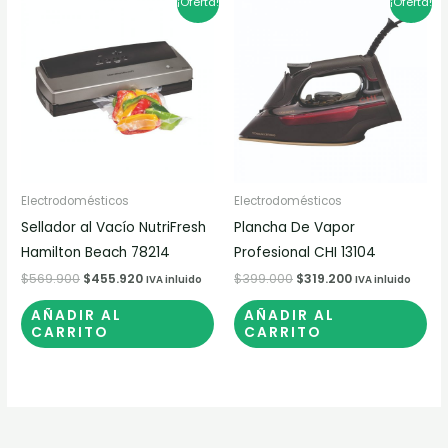
¡Oferta!
¡Oferta!
precio
precio
precio
precio
original
actual
original
actual
era:
es:
era:
es:
$569.900.
$455.920.
$399.000.
$319.200.
Electrodomésticos
Electrodomésticos
Sellador al Vacío NutriFresh
Plancha De Vapor
Hamilton Beach 78214
Profesional CHI 13104
$
569.900
$
455.920
$
399.000
$
319.200
IVA inluido
IVA inluido
AÑADIR AL
AÑADIR AL
CARRITO
CARRITO