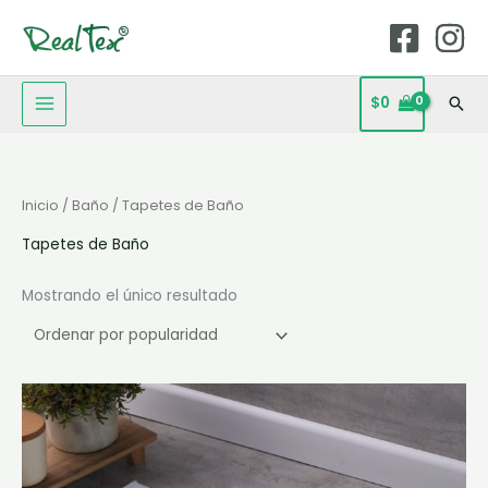
Ir
MAIN
al
MENU
contenido
$
0
Bus
Inicio
/
Baño
/ Tapetes de Baño
Tapetes de Baño
Mostrando el único resultado