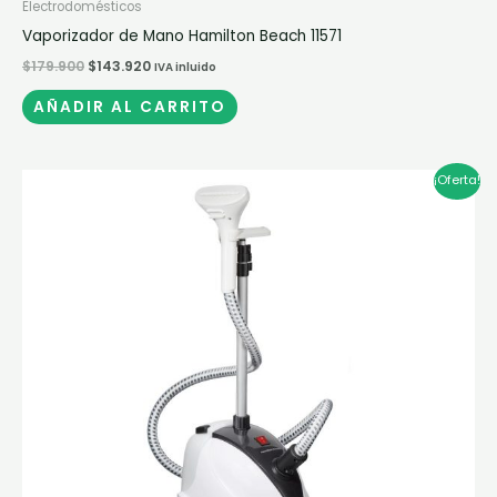
Electrodomésticos
Vaporizador de Mano Hamilton Beach 11571
$
179.900
$
143.920
IVA inluido
AÑADIR AL CARRITO
El
El
¡Oferta!
precio
precio
original
actual
era:
es:
$703.900.
$563.120.