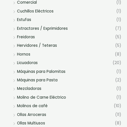
Comercial
(1)
Cuchillos Eléctricos
(1)
Estufas
(1)
Extractores / Exprimidores
(7)
Freidoras
(5)
Hervidores / Teteras
(5)
Hornos
(8)
Licuadoras
(20)
Máquinas para Palomitas
(1)
Máquinas para Pasta
(2)
Mezcladoras
(1)
Molino de Carne Eléctrico
(1)
Molinos de café
(10)
Ollas Arroceras
(11)
Ollas Multiusos
(8)