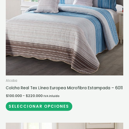
opciones
se
pueden
elegir
en
la
página
de
producto
Alcoba
Colcha Real Tex Línea Europea Microfibra Estampada – 6011
$
100.000
-
$
220.000
IVA inluido
SELECCIONAR OPCIONES
Este