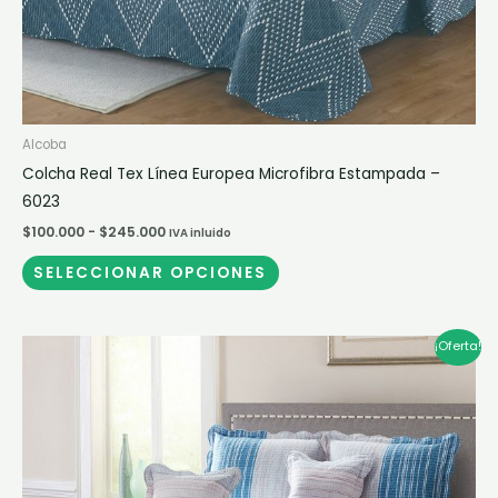
página
de
producto
Alcoba
Colcha Real Tex Línea Europea Microfibra Estampada –
6023
$
100.000
-
$
245.000
IVA inluido
SELECCIONAR OPCIONES
Rango
Este
¡Oferta!
de
producto
precios:
desde
tiene
$100.000
múltiples
hasta
$220.000
variantes.
Las