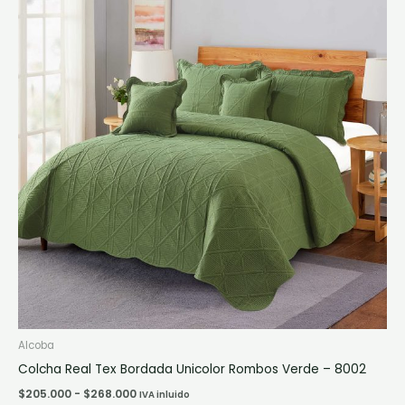
desde
tiene
$205.000
múltiples
hasta
$268.000
variantes.
Las
opciones
se
pueden
elegir
en
la
página
de
producto
Alcoba
Colcha Real Tex Bordada Unicolor Rombos Verde – 8002
$
205.000
-
$
268.000
IVA inluido