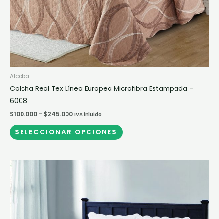
la
página
de
producto
Alcoba
Colcha Real Tex Línea Europea Microfibra Estampada –
6008
$
100.000
-
$
245.000
IVA inluido
SELECCIONAR OPCIONES
Rango
Este
de
producto
precios:
desde
tiene
$205.000
múltiples
hasta
$268.000
variantes.