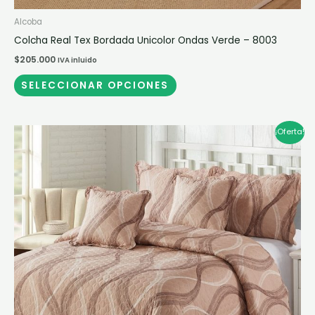
Alcoba
Colcha Real Tex Bordada Unicolor Ondas Verde – 8003
$
205.000
IVA inluido
SELECCIONAR OPCIONES
Rango
Este
¡Oferta!
de
producto
precios:
desde
tiene
$100.000
múltiples
hasta
$245.000
variantes.
Las
opciones
se
pueden
elegir
en