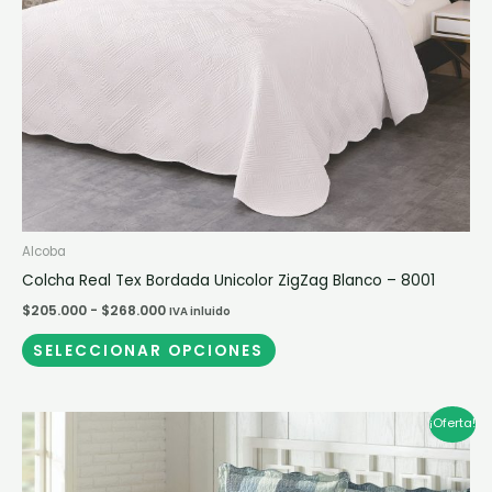
pueden
elegir
en
la
página
de
producto
Alcoba
Colcha Real Tex Bordada Unicolor ZigZag Blanco – 8001
$
205.000
-
$
268.000
IVA inluido
SELECCIONAR OPCIONES
Rango
Este
¡Oferta!
de
producto
precios:
desde
tiene
$100.000