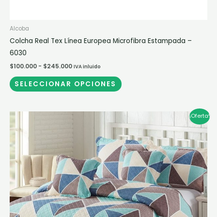
Alcoba
Colcha Real Tex Línea Europea Microfibra Estampada –
6030
$
100.000
-
$
245.000
IVA inluido
SELECCIONAR OPCIONES
El
El
Este
¡Oferta!
precio
precio
producto
original
actual
era:
es:
tiene
$220.000.
$100.000.
múltiples
variantes.
Las
opciones
se
pueden