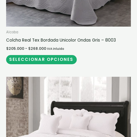
de
producto
Alcoba
Colcha Real Tex Bordada Unicolor Ondas Gris – 8003
$
205.000
-
$
268.000
IVA inluido
SELECCIONAR OPCIONES
Rango
Este
de
producto
precios:
desde
tiene
$205.000
múltiples
hasta
$268.000
variantes.
Las
opciones
se