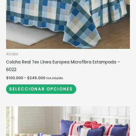
en
la
página
de
producto
Alcoba
Colcha Real Tex Línea Europea Microfibra Estampada –
6022
$
100.000
-
$
245.000
IVA inluido
SELECCIONAR OPCIONES