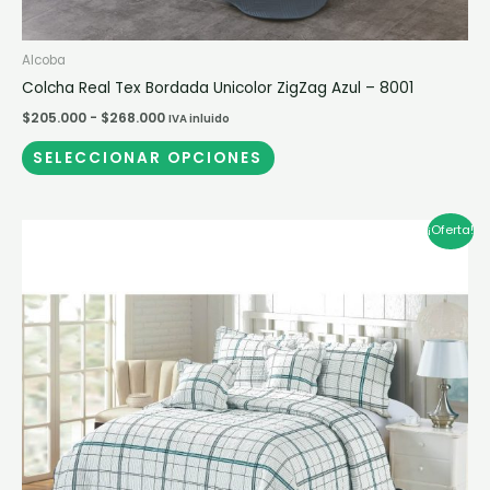
Alcoba
Colcha Real Tex Bordada Unicolor ZigZag Azul – 8001
$
205.000
-
$
268.000
IVA inluido
SELECCIONAR OPCIONES
Rango
Este
¡Oferta!
de
producto
precios:
desde
tiene
$100.000
múltiples
hasta
$245.000
variantes.
Las
opciones
se
pueden
elegir