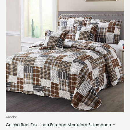
producto
tiene
múltiples
variantes.
Las
opciones
se
pueden
elegir
en
la
página
de
producto
Alcoba
Colcha Real Tex Línea Europea Microfibra Estampada –