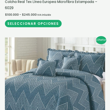
Colcha Real Tex Línea Europea Microfibra Estampada –
6029
$
100.000
-
$
245.000
IVA inluido
SELECCIONAR OPCIONES
Rango
Este
¡Oferta!
de
producto
precios:
desde
tiene
$100.000
múltiples
hasta
$245.000
variantes.
Las
opciones
se
pueden
elegir
en
la