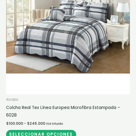
$245.000
variantes.
Las
opciones
se
pueden
elegir
en
la
página
de
producto
Alcoba
Colcha Real Tex Línea Europea Microfibra Estampada –
6028
$
100.000
-
$
245.000
IVA inluido
SELECCIONAR OPCIONES