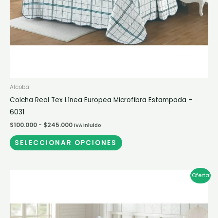
en
la
página
de
producto
Alcoba
Colcha Real Tex Línea Europea Microfibra Estampada –
6031
$
100.000
-
$
245.000
IVA inluido
SELECCIONAR OPCIONES
Rango
Este
¡Oferta!
de
producto
precios:
desde
tiene
$100.000
múltiples
hasta