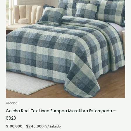
múltiples
hasta
$245.000
variantes.
Las
opciones
se
pueden
elegir
en
la
página
de
producto
Alcoba
Colcha Real Tex Línea Europea Microfibra Estampada –
6020
$
100.000
-
$
245.000
IVA inluido