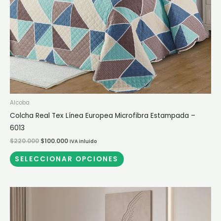
elegir
en
la
página
de
producto
Alcoba
Colcha Real Tex Línea Europea Microfibra Estampada –
6013
$
220.000
$
100.000
IVA inluido
SELECCIONAR OPCIONES
Rango
Este
de
producto
precios:
desde
tiene