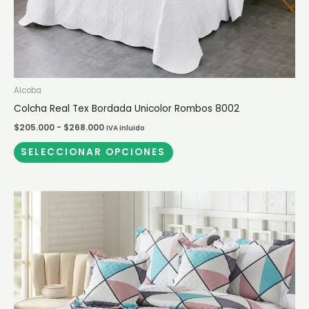
página
de
producto
Alcoba
Colcha Real Tex Bordada Unicolor Rombos 8002
$
205.000
-
$
268.000
IVA inluido
SELECCIONAR OPCIONES