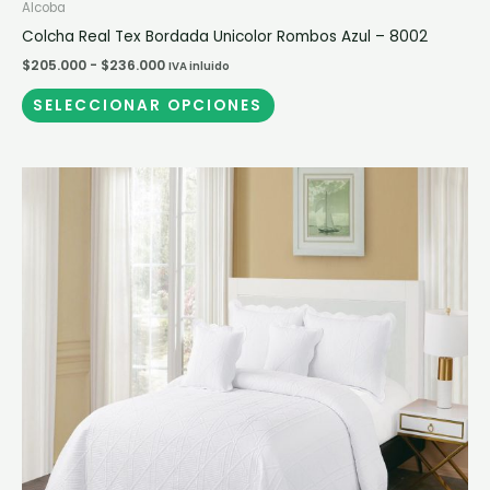
Alcoba
Colcha Real Tex Bordada Unicolor Rombos Azul – 8002
$
205.000
-
$
236.000
IVA inluido
SELECCIONAR OPCIONES
Rango
Este
de
producto
precios:
desde
tiene
$205.000
múltiples
hasta
$268.000
variantes.
Las
opciones
se
pueden
elegir
en
la