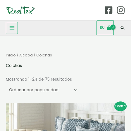
Ir
MAIN
al
MENU
contenido
$
0
Bus
Ordenado
Inicio
/
Alcoba
/ Colchas
por
popularidad
Colchas
Mostrando 1–24 de 75 resultados
El
El
Este
¡Oferta!
precio
precio
producto
original
actual
era:
es:
tiene
$220.000.
$100.000.
múltiples