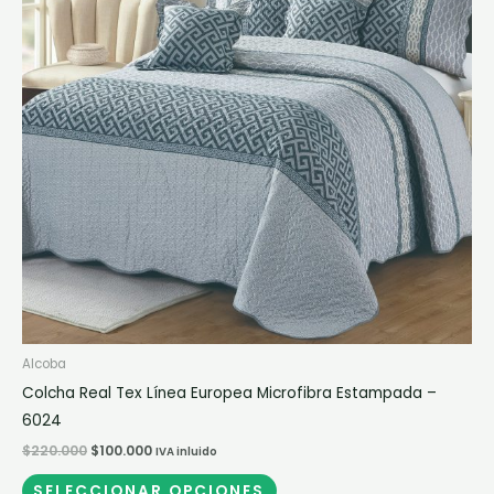
variantes.
Las
opciones
se
pueden
elegir
en
la
página
de
producto
Alcoba
Colcha Real Tex Línea Europea Microfibra Estampada –
6024
$
220.000
$
100.000
IVA inluido
SELECCIONAR OPCIONES