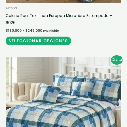
Alcoba
Colcha Real Tex Línea Europea Microfibra Estampada –
6026
$
190.000
-
$
245.000
IVA inluido
SELECCIONAR OPCIONES
Rango
Este
¡Oferta!
de
producto
precios:
desde
tiene
$100.000
múltiples
hasta
$245.000
variantes.
Las
opciones
se
pueden
elegir