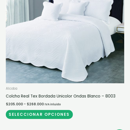
Las
opciones
se
pueden
elegir
en
la
página
de
producto
Alcoba
Colcha Real Tex Bordada Unicolor Ondas Blanco – 8003
$
205.000
-
$
268.000
IVA inluido
SELECCIONAR OPCIONES