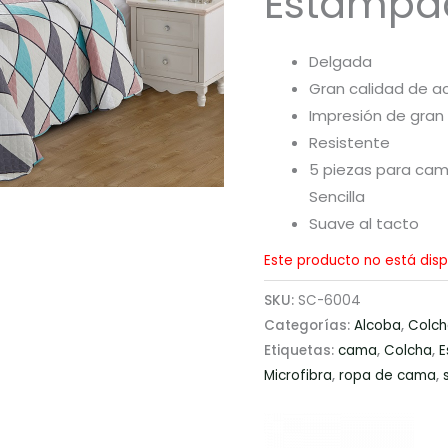
Estampa
Delgada
Gran calidad de a
Impresión de gran
Resistente
5 piezas para cam
Sencilla
Suave al tacto
Este producto no está disp
SKU:
SC-6004
Categorías:
Alcoba
,
Colch
Etiquetas:
cama
,
Colcha
,
E
Microfibra
,
ropa de cama
,