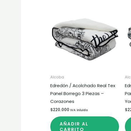
Alcoba
Al
Edredón / Acolchado Real Tex
Ed
Panel Borrego 3 Piezas –
Pa
Corazones
Yo
$
220.000
$
2
IVA inluido
AÑADIR AL
CARRITO