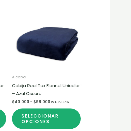
Rango
Este
de
producto
precios:
desde
tiene
$40.000
hasta
múltiples
$98.000
variantes.
Las
opciones
se
pueden
elegir
Alcoba
en
or
Cobija Real Tex Flannel Unicolor
la
– Azul Oscuro
página
$
40.000
-
$
98.000
IVA inluido
de
SELECCIONAR
producto
OPCIONES