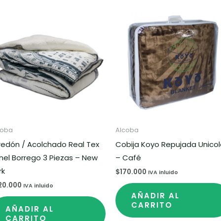
coba
Alcoba
redón / Acolchado Real Tex
Cobija Koyo Repujada Unicol
nel Borrego 3 Piezas – New
– Café
rk
$
170.000
IVA inluido
20.000
IVA inluido
AÑADIR AL
CARRITO
AÑADIR AL
CARRITO