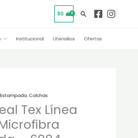
Buscar
$
0
s
Institucional
Utensilios
Ofertas
 Estampada
,
Colchas
eal Tex Línea
Microfibra