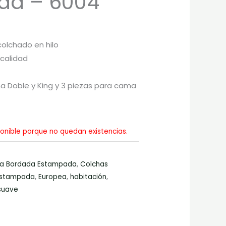
da – 6004
colchado en hilo
 calidad
a Doble y King y 3 piezas para cama
onible porque no quedan existencias.
a Bordada Estampada
,
Colchas
stampada
,
Europea
,
habitación
,
suave