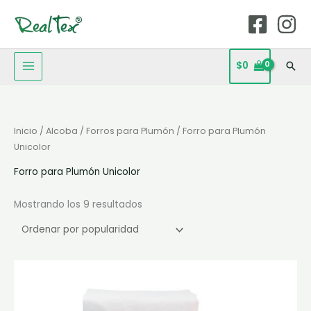
Ir
MAIN
al
MENU
contenido
$
0
Bus
Ordenado
Inicio
/
Alcoba
/
Forros para Plumón
/ Forro para Plumón
por
popularidad
Unicolor
Forro para Plumón Unicolor
Mostrando los 9 resultados
Rango
Este
de
producto
precios:
desde
tiene
$117.000