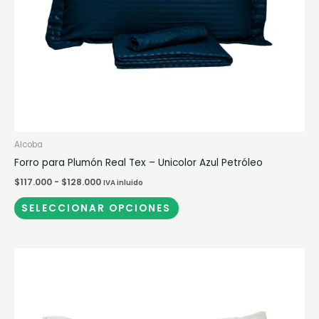
elegir
en
la
página
de
producto
Alcoba
Forro para Plumón Real Tex – Unicolor Azul Petróleo
$
117.000
-
$
128.000
IVA inluido
SELECCIONAR OPCIONES
Rango
Este
de
producto
precios:
desde
tiene
$117.000
múltiples
hasta