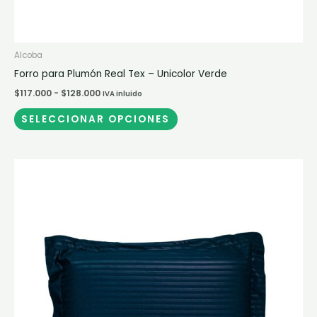
producto
Alcoba
Forro para Plumón Real Tex – Unicolor Verde
$
117.000
-
$
128.000
IVA inluido
SELECCIONAR OPCIONES
Rango
Este
de
producto
precios:
desde
tiene
$117.000
múltiples
hasta
$128.000
variantes.
Las
opciones
se
pueden