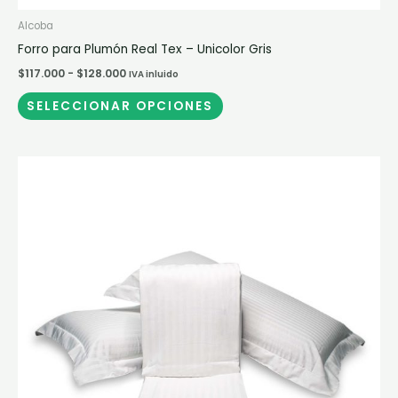
Alcoba
Forro para Plumón Real Tex – Unicolor Gris
$
117.000
-
$
128.000
IVA inluido
SELECCIONAR OPCIONES
Rango
Este
de
producto
precios:
desde
tiene
$270.000
múltiples
hasta
$361.000
variantes.
Las
opciones
se
pueden
elegir
en