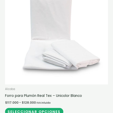
múltiples
hasta
$128.000
variantes.
Las
opciones
se
pueden
elegir
en
la
página
de
producto
Alcoba
Forro para Plumón Real Tex – Unicolor Blanco
$
117.000
-
$
128.000
IVA inluido
SELECCIONAR OPCIONES