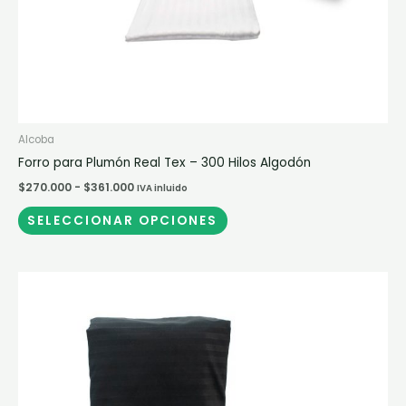
la
página
de
producto
Alcoba
Forro para Plumón Real Tex – 300 Hilos Algodón
$
270.000
-
$
361.000
IVA inluido
SELECCIONAR OPCIONES
Rango
Este
de
producto
precios:
desde
tiene
$117.000
múltiples
hasta
$128.000
variantes.
Las