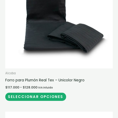
opciones
se
pueden
elegir
en
la
página
de
producto
Alcoba
Forro para Plumón Real Tex – Unicolor Negro
$
117.000
-
$
128.000
IVA inluido
SELECCIONAR OPCIONES
Rango
Este
de