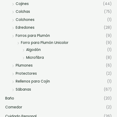
Cojines
(44)
Colchas
(75)
Colchones
(1)
Edredones
(28)
Forros para Plumón
(9)
Forro para Plumón Unicolor
(9)
Algodón
(1)
Microfibra
(8)
Plumones
(6)
Protectores
(2)
Rellenos para Cojín
(1)
Sábanas
(67)
Baño
(20)
Comedor
(2)
Cuidado Personal
(26)