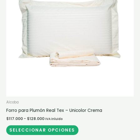
$128.000
variantes.
Las
opciones
se
pueden
elegir
en
la
página
de
producto
Alcoba
Forro para Plumón Real Tex – Unicolor Crema
$
117.000
-
$
128.000
IVA inluido
SELECCIONAR OPCIONES