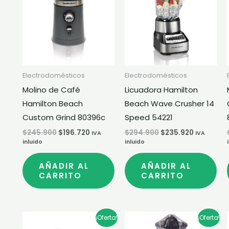
era:
es:
era:
es:
$245.900.
$196.720.
$294.900.
$235.920.
Electrodomésticos
Electrodomésticos
Molino de Café
Licuadora Hamilton
Hamilton Beach
Beach Wave Crusher 14
Custom Grind 80396c
Speed 54221
$
245.900
$
196.720
$
294.900
$
235.920
IVA
IVA
inluido
inluido
AÑADIR AL
AÑADIR AL
CARRITO
CARRITO
El
El
El
El
¡Oferta!
¡Oferta!
precio
precio
precio
precio