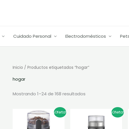
Cuidado Personal
Electrodomésticos
Pet
Ordenado
Inicio
/ Productos etiquetados “hogar”
por
popularidad
hogar
Mostrando 1–24 de 168 resultados
El
El
El
El
¡Oferta!
¡Oferta!
precio
precio
precio
precio
original
actual
original
actual
era:
es:
era:
es: