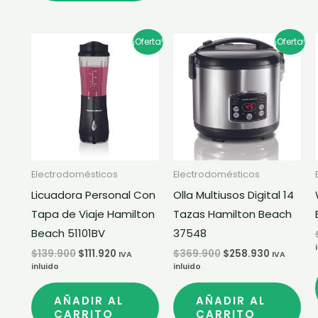
El
El
El
El
¡Oferta!
¡Oferta!
precio
precio
precio
precio
original
actual
original
actual
era:
es:
era:
es:
$139.900.
$111.920.
$369.900.
$258.930
Electrodomésticos
Electrodomésticos
Licuadora Personal Con
Olla Multiusos Digital 14
Tapa de Viaje Hamilton
Tazas Hamilton Beach
Beach 51101BV
37548
$
139.900
$
111.920
$
369.900
$
258.930
IVA
IVA
inluido
inluido
AÑADIR AL
AÑADIR AL
CARRITO
CARRITO