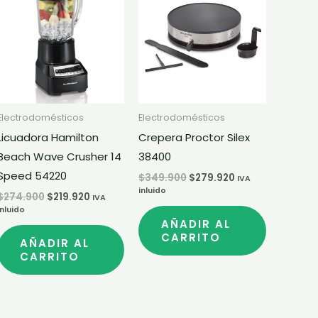
original
actual
original
actual
era:
es:
era:
es:
$274.900.
$219.920.
$349.900.
$279.920.
Electrodomésticos
Electrodomésticos
Licuadora Hamilton
Crepera Proctor Silex
Beach Wave Crusher 14
38400
Speed 54220
$
349.900
$
279.920
IVA
inluido
$
274.900
$
219.920
IVA
inluido
AÑADIR AL
CARRITO
AÑADIR AL
CARRITO