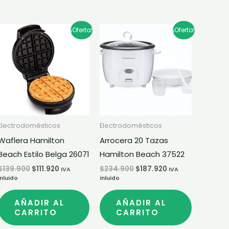
El
El
El
El
¡Oferta!
¡Oferta!
precio
precio
precio
precio
original
actual
original
actual
era:
es:
era:
es:
.
$139.900.
$111.920.
$234.900.
$187.920.
Electrodomésticos
Electrodomésticos
Waflera Hamilton
Arrocera 20 Tazas
Beach Estilo Belga 26071
Hamilton Beach 37522
$
139.900
$
111.920
$
234.900
$
187.920
IVA
IVA
inluido
inluido
AÑADIR AL
AÑADIR AL
CARRITO
CARRITO