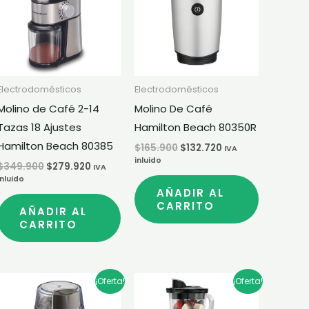
$349.900.
$279.920.
$165.900.
$132.720.
Electrodomésticos
Electrodomésticos
Molino de Café 2-14
Molino De Café
Tazas 18 Ajustes
Hamilton Beach 80350R
Hamilton Beach 80385
$
165.900
$
132.720
IVA
inluido
$
349.900
$
279.920
IVA
inluido
AÑADIR AL
CARRITO
AÑADIR AL
CARRITO
El
El
El
El
¡Oferta!
¡Oferta!
precio
precio
precio
precio
original
actual
original
actual