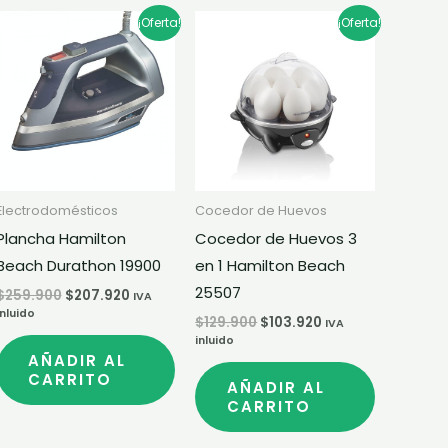
El
El
El
El
¡Oferta!
¡Oferta!
precio
precio
precio
precio
original
actual
original
actual
era:
es:
era:
es:
$259.900.
$207.920.
$129.900.
$103.920.
Electrodomésticos
Cocedor de Huevos
Plancha Hamilton
Cocedor de Huevos 3
Beach Durathon 19900
en 1 Hamilton Beach
25507
$
259.900
$
207.920
IVA
inluido
$
129.900
$
103.920
IVA
inluido
AÑADIR AL
CARRITO
AÑADIR AL
CARRITO