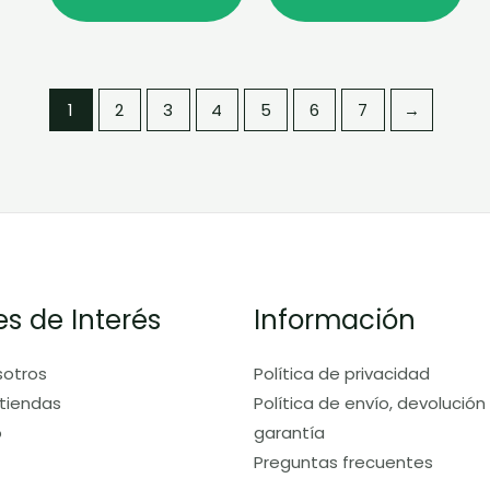
1
2
3
4
5
6
7
→
es de Interés
Información
sotros
Política de privacidad
tiendas
Política de envío, devolución
o
garantía
Preguntas frecuentes