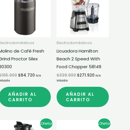
era:
es:
era:
es:
$105.900.
$84.720.
$339.900.
$271.920.
Electrodomésticos
Electrodomésticos
Molino de Café Fresh
Licuadora Hamilton
Grind Proctor Silex
Beach 2 Speed With
80300
Food Chopper 58149
$
105.900
$
84.720
$
339.900
$
271.920
IVA
IVA
inluido
inluido
AÑADIR AL
AÑADIR AL
CARRITO
CARRITO
El
El
El
El
¡Oferta!
¡Oferta!
precio
precio
precio
precio