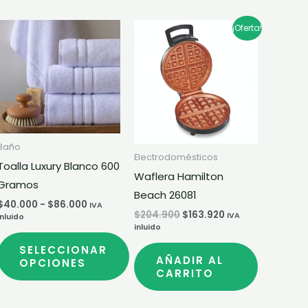
Rango
El
El
Este
¡Oferta!
de
precio
precio
producto
precios:
original
actual
desde
era:
es:
tiene
$40.000
$204.900.
$163.920.
múltiples
hasta
$86.000
variantes.
Las
opciones
Baño
Electrodomésticos
se
Toalla Luxury Blanco 600
Waflera Hamilton
pueden
Gramos
Beach 26081
elegir
$
40.000
-
$
86.000
IVA
en
$
204.900
$
163.920
IVA
inluido
inluido
la
SELECCIONAR
página
AÑADIR AL
OPCIONES
de
CARRITO
producto