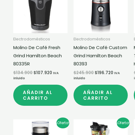
$134.900.
$107.920.
$245.900.
$196.720.
Electrodomésticos
Electrodomésticos
Molino De Café Fresh
Molino De Café Custom
Grind Hamilton Beach
Grind Hamilton Beach
80335R
80393
$
134.900
$
107.920
$
245.900
$
196.720
IVA
IVA
inluido
inluido
AÑADIR AL
AÑADIR AL
CARRITO
CARRITO
El
El
El
El
¡Oferta!
¡Oferta!
precio
precio
precio
precio
original
actual
original
actual