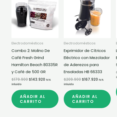
original
actual
original
actual
era:
es:
era:
es:
$179.900.
$143.920.
$209.900.
$167.920.
Electrodomésticos
Electrodomésticos
Combo 2: Molino De
Exprimidor de Cítricos
Café Fresh Grind
Eléctrico con Mezclador
Hamilton Beach 80335R
de Aderezos para
y Café de 500 GR
Ensaladas HB 66333
$
179.900
$
143.920
$
209.900
$
167.920
IVA
IVA
inluido
inluido
AÑADIR AL
AÑADIR AL
CARRITO
CARRITO