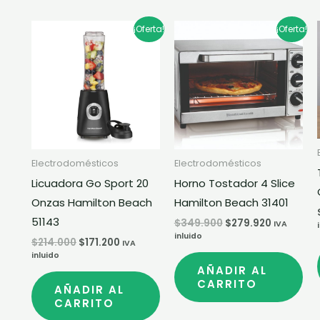
El
El
El
El
¡Oferta!
¡Oferta!
precio
precio
precio
precio
original
actual
original
actual
era:
es:
era:
es:
$214.000.
$171.200.
$349.900.
$279.920.
Electrodomésticos
Electrodomésticos
Licuadora Go Sport 20
Horno Tostador 4 Slice
Onzas Hamilton Beach
Hamilton Beach 31401
51143
$
349.900
$
279.920
IVA
inluido
$
214.000
$
171.200
IVA
inluido
AÑADIR AL
CARRITO
AÑADIR AL
CARRITO