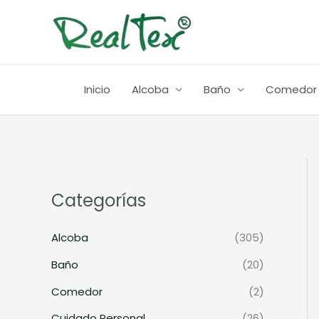
Ir
al
contenido
Inicio
Alcoba
Baño
Comedor
Categorías
Alcoba
(305)
Baño
(20)
Comedor
(2)
Cuidado Personal
(26)