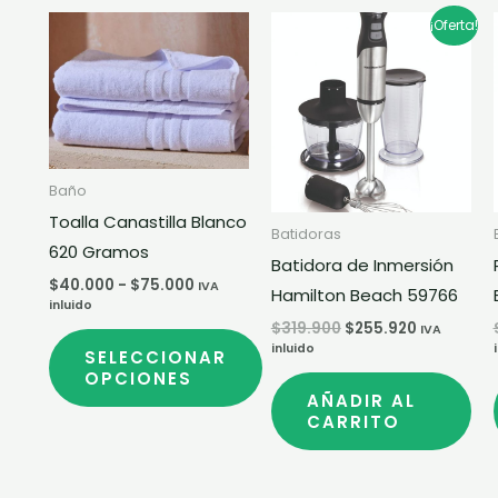
Rango
El
El
Este
¡Oferta!
de
precio
precio
producto
precios:
original
actual
desde
era:
es:
tiene
$40.000
$319.900.
$255.920.
múltiples
hasta
$75.000
variantes.
Las
Baño
opciones
Toalla Canastilla Blanco
Batidoras
se
620 Gramos
Batidora de Inmersión
pueden
$
40.000
-
$
75.000
IVA
Hamilton Beach 59766
elegir
inluido
en
$
319.900
$
255.920
IVA
inluido
la
SELECCIONAR
OPCIONES
página
AÑADIR AL
de
CARRITO
producto