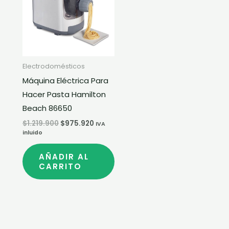
$1.219.900.
$975.920.
Electrodomésticos
Máquina Eléctrica Para
Hacer Pasta Hamilton
Beach 86650
$
1.219.900
$
975.920
IVA
inluido
AÑADIR AL
CARRITO