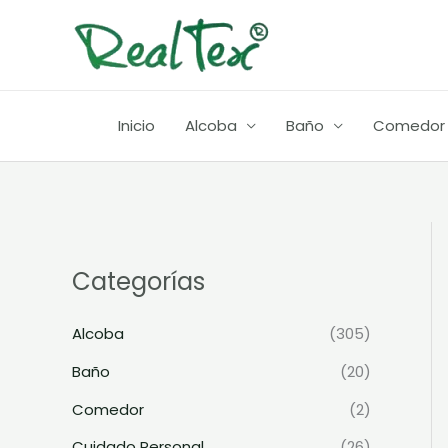
Ir
al
contenido
Inicio
Alcoba
Baño
Comedor
Categorías
Alcoba
(305)
Baño
(20)
Comedor
(2)
Cuidado Personal
(26)