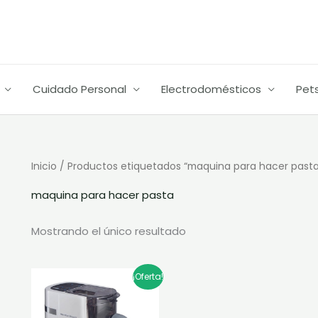
Cuidado Personal
Electrodomésticos
Pet
Inicio
/ Productos etiquetados “maquina para hacer pasta
maquina para hacer pasta
Mostrando el único resultado
El
El
¡Oferta!
precio
precio
original
actual
era:
es: