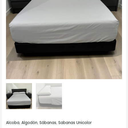
Poliéster,
Gris
Claro
cantidad
Alcoba
,
Algodón
,
Sábanas
,
Sabanas Unicolor