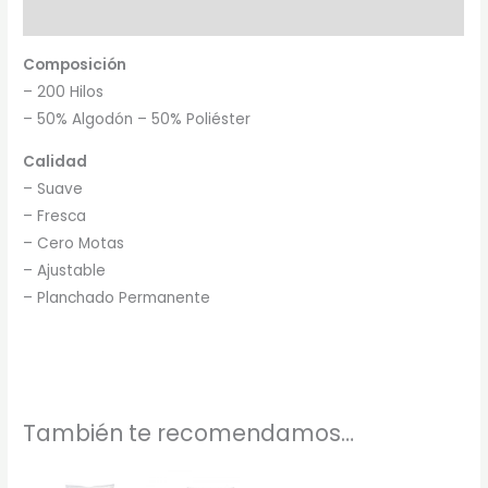
Marca
Composición
– 200 Hilos
– 50% Algodón – 50% Poliéster
Calidad
– Suave
– Fresca
– Cero Motas
– Ajustable
– Planchado Permanente
También te recomendamos…
Rango
Rango
Este
Este