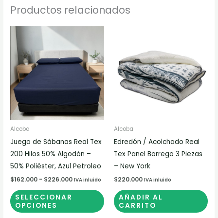
Productos relacionados
Rango
Este
de
producto
precios:
desde
tiene
$162.000
múltiples
hasta
$226.000
variantes.
Las
opciones
se
pueden
Alcoba
Alcoba
elegir
Juego de Sábanas Real Tex
Edredón / Acolchado Real
en
200 Hilos 50% Algodón –
Tex Panel Borrego 3 Piezas
la
50% Poliéster, Azul Petroleo
– New York
página
$
162.000
-
$
226.000
$
220.000
IVA inluido
IVA inluido
de
SELECCIONAR
AÑADIR AL
producto
OPCIONES
CARRITO