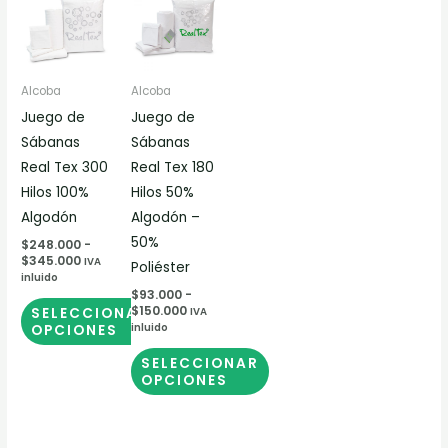
de
de
producto
producto
precios:
precios:
desde
desde
tiene
tiene
$248.000
$93.000
múltiples
múltiples
hasta
hasta
$345.000
$150.000
Alcoba
Alcoba
variantes.
variantes.
Juego de
Juego de
Las
Las
Sábanas
Sábanas
opciones
opciones
Real Tex 300
Real Tex 180
se
se
Hilos 100%
Hilos 50%
pueden
pueden
Algodón
Algodón –
elegir
elegir
50%
en
en
$
248.000
-
$
345.000
IVA
Poliéster
la
la
inluido
página
página
$
93.000
-
$
150.000
SELECCIONAR
IVA
de
de
OPCIONES
inluido
producto
producto
SELECCIONAR
OPCIONES