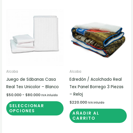
Rango
Este
de
producto
precios:
desde
tiene
$50.000
múltiples
hasta
$80.000
variantes.
Las
opciones
se
pueden
Alcoba
Alcoba
elegir
Juego de Sábanas Casa
Edredón / Acolchado Real
en
Real Tex Unicolor – Blanco
Tex Panel Borrego 3 Piezas
la
– Reloj
$
50.000
-
$
80.000
IVA inluido
página
$
220.000
IVA inluido
SELECCIONAR
de
OPCIONES
AÑADIR AL
producto
CARRITO