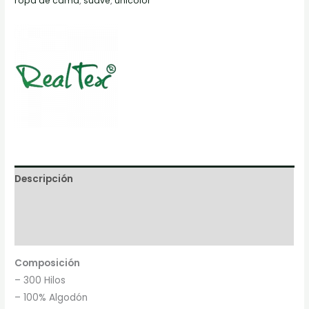
ropa de cama
,
suave
,
unicolor
Descripción
Información adicional
Marca
Composición
– 300 Hilos
– 100% Algodón