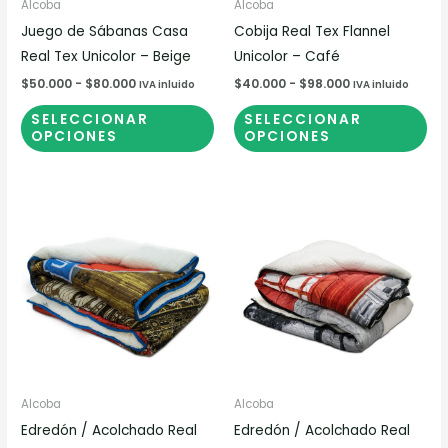
pueden
pu
Alcoba
Alcoba
elegir
ele
Juego de Sábanas Casa
Cobija Real Tex Flannel
en
en
Real Tex Unicolor – Beige
Unicolor – Café
la
la
$
50.000
-
$
80.000
$
40.000
-
$
98.000
IVA inluido
IVA inluido
página
pá
SELECCIONAR
SELECCIONAR
de
de
OPCIONES
OPCIONES
producto
pr
Alcoba
Alcoba
Edredón / Acolchado Real
Edredón / Acolchado Real