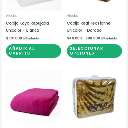
op
se
pu
Alcoba
Alcoba
ele
Cobija Koyo Repujada
Cobija Real Tex Flannel
en
Unicolor – Blanca
Unicolor – Dorado
la
$
170.000
$
40.000
-
$
98.000
IVA inluido
IVA inluido
pá
AÑADIR AL
SELECCIONAR
de
CARRITO
OPCIONES
pr
Rango
Este
de
producto
precios:
desde
tiene
$40.000
múltiples
hasta
$98.000
variantes.
Las
opciones
se