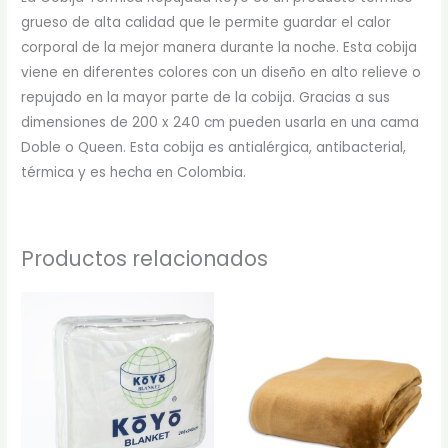
grueso de alta calidad que le permite guardar el calor
corporal de la mejor manera durante la noche. Esta cobija
viene en diferentes colores con un diseño en alto relieve o
repujado en la mayor parte de la cobija. Gracias a sus
dimensiones de 200 x 240 cm pueden usarla en una cama
Doble o Queen. Esta cobija es antialérgica, antibacterial,
térmica y es hecha en Colombia.
Productos relacionados
Rango
Est
de
pr
precios:
desde
tie
$40.000
múl
hasta
$98.000
var
Las