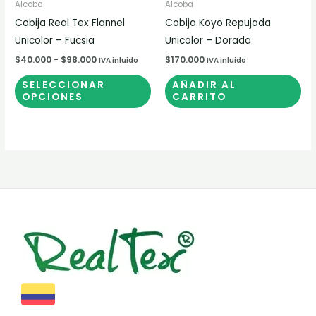
pueden
Alcoba
Alcoba
elegir
Cobija Real Tex Flannel
Cobija Koyo Repujada
en
Unicolor – Fucsia
Unicolor – Dorada
la
$
40.000
-
$
98.000
$
170.000
IVA inluido
IVA inluido
página
SELECCIONAR
AÑADIR AL
de
OPCIONES
CARRITO
producto