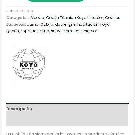
SKU:
C009-GR
Categorías:
Alcoba
,
Cobija Térmica Koyo Unicolor
,
Cobijas
Etiquetas:
cama
,
Cobija
,
doble
,
gris
,
habitación
,
koyo
,
Queen
,
ropa de cama
,
suave
,
termica
,
unicolor
Descripción
Marca
La Cobija Térmica Repujada Koyo es un producto térmico