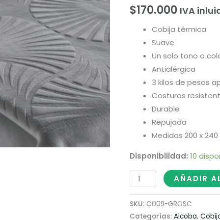
Gris
$
170.000
IVA inlui
Oscuro
cantidad
Cobija térmica
Suave
Un solo tono o col
Antialérgica
3 kilos de pesos
Costuras resisten
Durable
Repujada
Medidas 200 x 240
Disponibilidad:
10 dispo
AÑADIR A
SKU:
C009-GROSC
Categorías:
Alcoba
,
Cobij