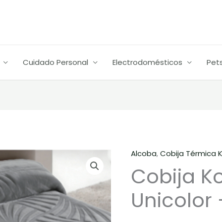
Cuidado Personal
Electrodomésticos
Pet
Alcoba
,
Cobija Térmica K
Cobija
Cobija K
Koyo
Repujada
Unicolor 
Unicolor
-