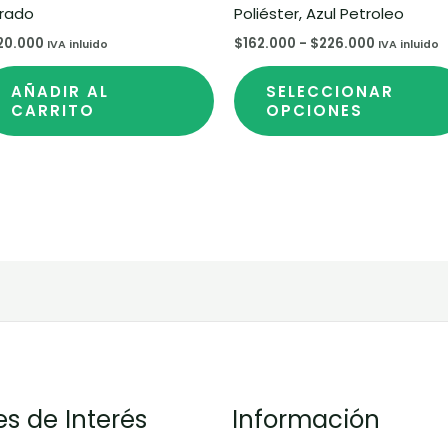
rado
Poliéster, Azul Petroleo
20.000
$
162.000
-
$
226.000
IVA inluido
IVA inluido
AÑADIR AL
SELECCIONAR
CARRITO
OPCIONES
es de Interés
Información