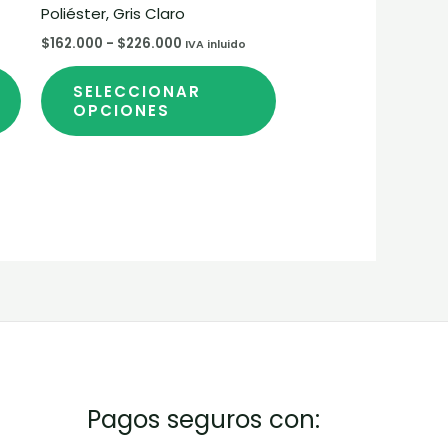
página
página
Poliéster, Gris Claro
de
de
$
162.000
-
$
226.000
IVA inluido
producto
producto
SELECCIONAR
OPCIONES
Pagos seguros con: