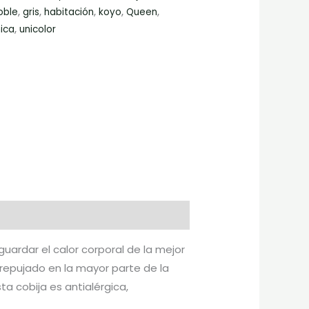
oble
,
gris
,
habitación
,
koyo
,
Queen
,
ica
,
unicolor
uardar el calor corporal de la mejor
 repujado en la mayor parte de la
a cobija es antialérgica,