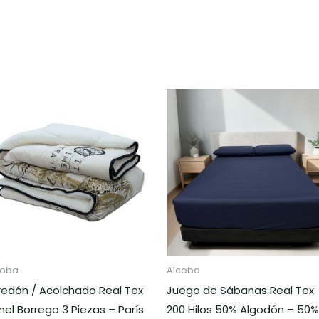
Rango
de
precios:
desde
$162.000
hasta
$226.000
coba
Alcoba
redón / Acolchado Real Tex
Juego de Sábanas Real Tex
nel Borrego 3 Piezas – París
200 Hilos 50% Algodón – 50%