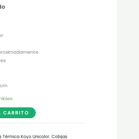
do
or
 aproximadamente
tes
 cm
nibles
L CARRITO
a Térmica Koyo Unicolor
,
Cobijas