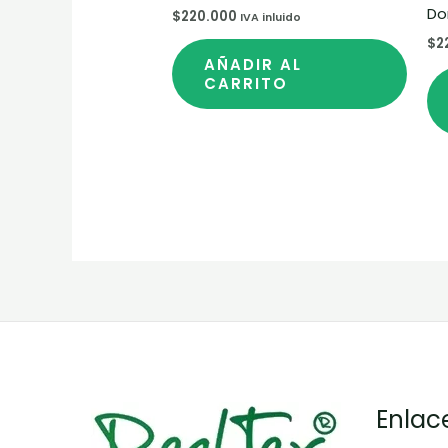
Do
$
220.000
IVA inluido
$
2
AÑADIR AL
CARRITO
Enlac