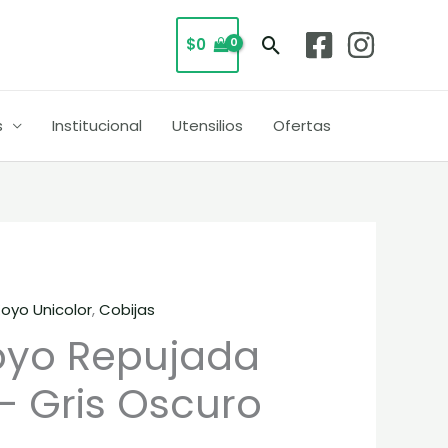
Unicolor
Buscar
$
0
-
Gris
Oscuro
s
Institucional
Utensilios
Ofertas
cantidad
oyo Unicolor
,
Cobijas
oyo Repujada
– Gris Oscuro