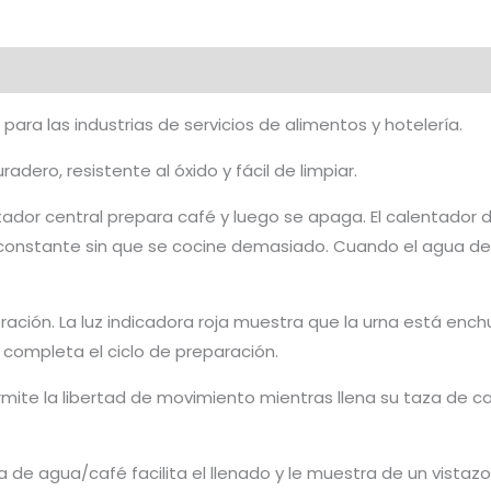
ara las industrias de servicios de alimentos y hotelería.
radero, resistente al óxido y fácil de limpiar.
ntador central prepara café y luego se apaga. El calentado
constante sin que se cocine demasiado. Cuando el agua de
ración. La luz indicadora roja muestra que la urna está enchu
e completa el ciclo de preparación.
ite la libertad de movimiento mientras llena su taza de caf
a de agua/café facilita el llenado y le muestra de un vistazo 