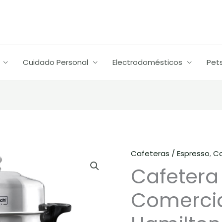
era:
$1.017.90
Cuidado Personal
Electrodomésticos
Pet
Cafeteras / Espresso
,
Co
Cafetera
El
Cafetera
Uso
preci
Comercial
Comercia
60
origin
Tazas
era: