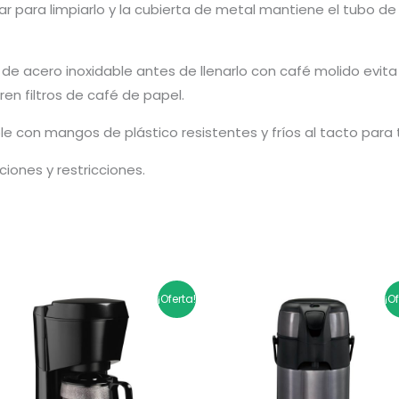
tar para limpiarlo y la cubierta de metal mantiene el tubo de
afé de acero inoxidable antes de llenarlo con café molido evit
eren filtros de café de papel.
le con mangos de plástico resistentes y fríos al tacto para 
ciones y restricciones.
El
El
El
El
¡Oferta!
¡O
precio
precio
precio
precio
original
actual
original
actual
era:
es:
era:
es:
$133.900.
$107.120.
$279.900.
$223.920.