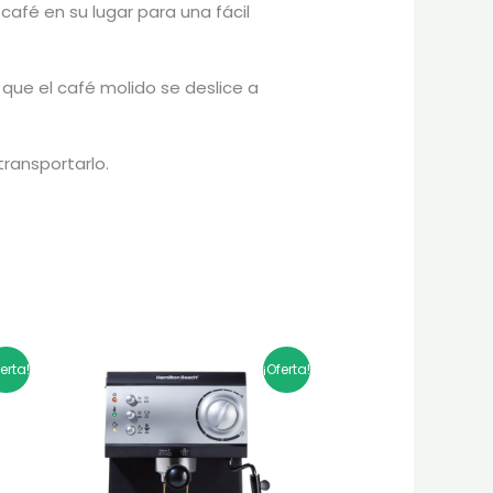
 café en su lugar para una fácil
a que el café molido se deslice a
transportarlo.
El
El
ferta!
¡Oferta!
precio
precio
original
actual
era:
es:
$836.900.
$669.520.