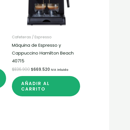
Cafeteras / Espresso
Máquina de Espresso y
Cappuccino Hamilton Beach
40715
$
836.900
$
669.520
IVA inluido
AÑADIR AL
CARRITO