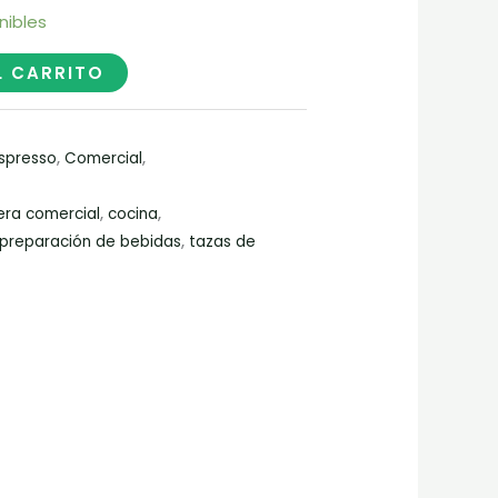
nibles
L CARRITO
Espresso
,
Comercial
,
era comercial
,
cocina
,
preparación de bebidas
,
tazas de