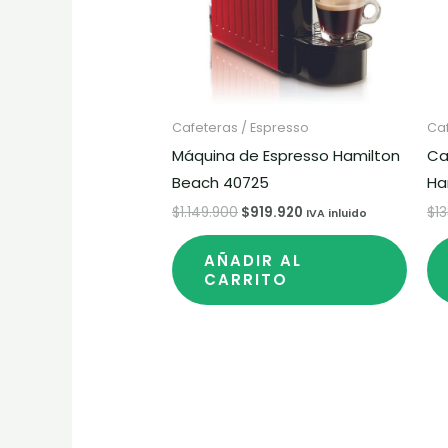
Cafeteras / Espresso
Caf
Máquina de Espresso Hamilton
Ca
Beach 40725
Ha
$
1.149.900
$
919.920
$
1
IVA inluido
AÑADIR AL
CARRITO