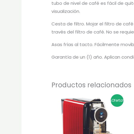
tubo de nivel de café es fácil de qui
visualización.
Cesta de filtro. Mojar el filtro de c
través del filtro de café. No se requi
Asas frías al tacto. Fácilmente movib
Garantía de un (1) año. Aplican condi
Productos relacionados
El
El
¡Oferta!
precio
precio
original
actual
era:
es:
$1.149.900.
$919.920.