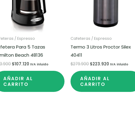
eteras / Espresso
Cafeteras / Espresso
fetera Para 5 Tazas
Termo 3 Litros Proctor Silex
milton Beach 48136
40411
33.900
$
107.120
$
279.900
$
223.920
IVA inluido
IVA inluido
AÑADIR AL
AÑADIR AL
CARRITO
CARRITO