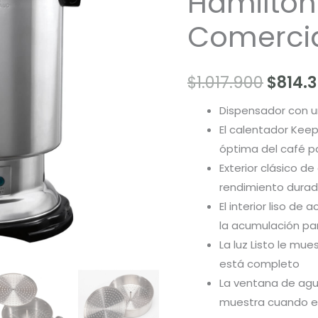
Hamilton
Hamilton
Beach
$1.017
Comerci
Comercial
D50065
cantidad
$
1.017.900
$
814.
Dispensador con u
El calentador Ke
óptima del café p
Exterior clásico de
rendimiento dura
El interior liso de
la acumulación para
La luz Listo le mu
está completo
La ventana de agua
muestra cuando el 