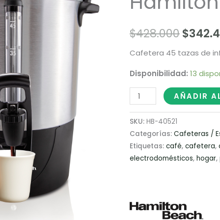
Hamilton
rápida
Hamilton
$428.0
Beach
$
428.000
$
342.
40521
Cafetera 45 tazas de in
cantidad
Disponibilidad:
13 dispo
AÑADIR A
SKU:
HB-40521
Categorías:
Cafeteras / 
Etiquetas:
café
,
cafetera
,
electrodomésticos
,
hogar
,