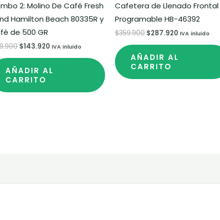
mbo 2: Molino De Café Fresh
Cafetera de Llenado Frontal
ind Hamilton Beach 80335R y
Programable HB-46392
fé de 500 GR
$
359.900
$
287.920
IVA inluido
79.900
$
143.920
IVA inluido
AÑADIR AL
CARRITO
AÑADIR AL
CARRITO