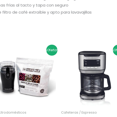
as frías al tacto y tapa con seguro
e filtro de café extraíble y apto para lavavajillas
El
El
El
El
¡Oferta!
¡O
precio
precio
precio
precio
original
actual
original
actual
era:
es:
era:
es:
$179.900.
$143.920.
$359.900.
$287.920.
ectrodomésticos
Cafeteras / Espresso