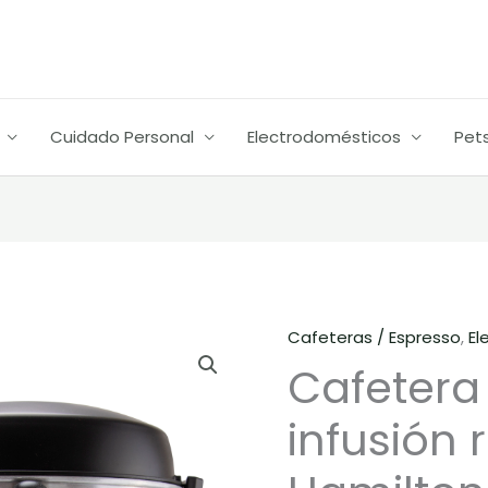
era:
es:
$428.000.
$3
Cuidado Personal
Electrodomésticos
Pet
Cafeteras / Espresso
,
El
Cafetera
El
Cafetera
45
precio
tazas
infusión 
de
origin
infusión
era: