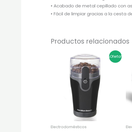
• Acabado de metal cepillado con as
• Fácil de limpiar gracias a la cesta d
Productos relacionados
El
El
¡Oferta!
precio
precio
original
actual
era:
es:
$134.900.
$107.920.
Electrodomésticos
El