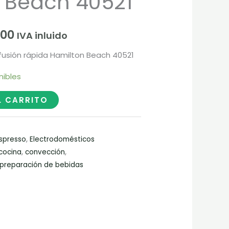
 Beach 40521
00.
$342.400.
400
IVA inluido
fusión rápida Hamilton Beach 40521
nibles
L CARRITO
Espresso
,
Electrodomésticos
cocina
,
convección
,
preparación de bebidas