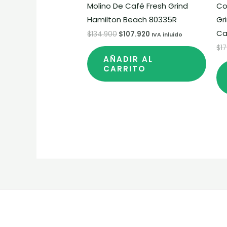
Molino De Café Fresh Grind
Co
Hamilton Beach 80335R
Gr
Ca
$
134.900
$
107.920
IVA inluido
$
1
AÑADIR AL
CARRITO