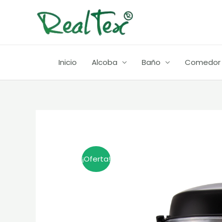
Ir
al
contenido
Inicio
Alcoba
Baño
Comedor
¡Oferta!