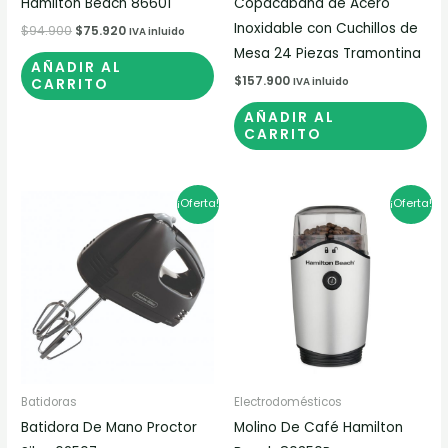
Hamilton Beach 86601
Copacabana de Acero
Inoxidable con Cuchillos de
$
94.900
$
75.920
IVA inluido
Mesa 24 Piezas Tramontina
AÑADIR AL
$
157.900
CARRITO
IVA inluido
AÑADIR AL
CARRITO
El
El
El
El
¡Oferta!
¡Oferta!
precio
precio
precio
precio
original
actual
original
actual
era:
es:
era:
es:
$89.900.
$71.920.
$165.900.
$132.720.
Batidoras
Electrodomésticos
Batidora De Mano Proctor
Molino De Café Hamilton