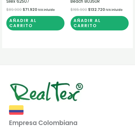
Silex 62507
Beach 80350R
$
89.900
$
71.920
$
165.900
$
132.720
IVA inluido
IVA inluido
AÑADIR AL
AÑADIR AL
CARRITO
CARRITO
Empresa Colombiana