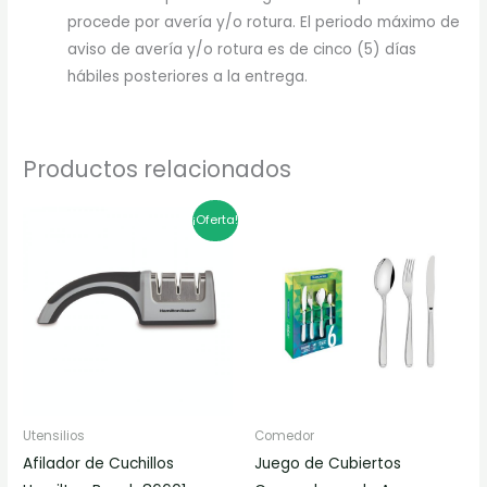
procede por avería y/o rotura. El periodo máximo de
aviso de avería y/o rotura es de cinco (5) días
hábiles posteriores a la entrega.
Productos relacionados
El
El
¡Oferta!
precio
precio
original
actual
era:
es:
$94.900.
$75.920.
Utensilios
Comedor
Afilador de Cuchillos
Juego de Cubiertos