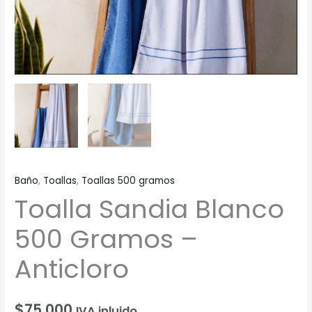
Baño
,
Toallas
,
Toallas 500 gramos
Toalla Sandia Blanco
500 Gramos –
Anticloro
$
75.000
IVA inluido