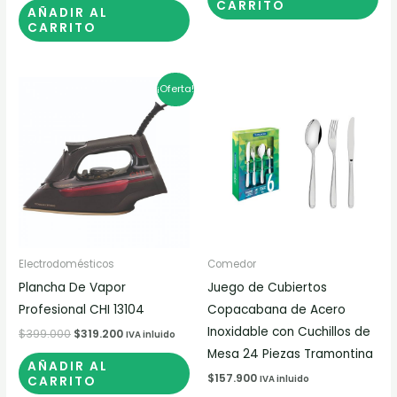
CARRITO
AÑADIR AL
CARRITO
El
El
¡Oferta!
precio
precio
original
actual
era:
es:
$399.000.
$319.200.
Electrodomésticos
Comedor
Plancha De Vapor
Juego de Cubiertos
Profesional CHI 13104
Copacabana de Acero
Inoxidable con Cuchillos de
$
399.000
$
319.200
IVA inluido
Mesa 24 Piezas Tramontina
AÑADIR AL
$
157.900
CARRITO
IVA inluido