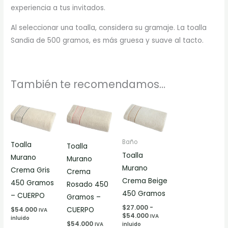
experiencia a tus invitados.
Al seleccionar una toalla, considera su gramaje. La toalla
Sandia de 500 gramos, es más gruesa y suave al tacto.
También te recomendamos…
Rango
Este
de
producto
precios:
desde
tiene
$27.000
Baño
Toalla
múltiples
hasta
Toalla
$54.000
Toalla
Murano
variantes.
Murano
Murano
Crema Gris
Las
Crema
Crema Beige
450 Gramos
opciones
Rosado 450
450 Gramos
– CUERPO
se
Gramos –
$
27.000
-
pueden
CUERPO
$
54.000
IVA
$
54.000
IVA
inluido
elegir
$
54.000
IVA
inluido