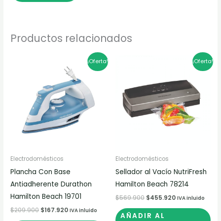
de
producto
Productos relacionados
El
El
El
El
¡Oferta!
¡Oferta!
precio
precio
precio
precio
original
actual
original
actual
era:
es:
era:
es:
$209.900.
$167.920.
$569.900.
$455.920.
Electrodomésticos
Electrodomésticos
Plancha Con Base
Sellador al Vacío NutriFresh
Antiadherente Durathon
Hamilton Beach 78214
Hamilton Beach 19701
$
569.900
$
455.920
IVA inluido
$
209.900
$
167.920
IVA inluido
AÑADIR AL