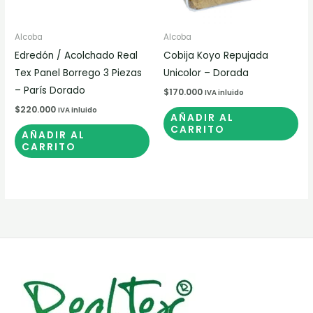
Alcoba
Alcoba
Edredón / Acolchado Real
Cobija Koyo Repujada
Tex Panel Borrego 3 Piezas
Unicolor – Dorada
– París Dorado
$
170.000
IVA inluido
$
220.000
IVA inluido
AÑADIR AL
CARRITO
AÑADIR AL
CARRITO