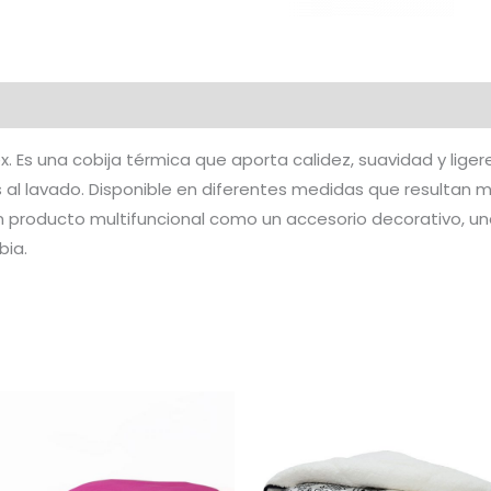
al
Marca
. Es una cobija térmica que aporta calidez, suavidad y lige
s al lavado. Disponible en diferentes medidas que resultan 
n producto multifuncional como un accesorio decorativo, un
bia.
Rango
Este
de
ucto
producto
precios:
desde
tiene
$40.000