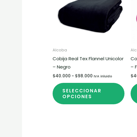
hasta
múlti
$98.000
varia
Las
opci
se
pued
elegir
Alcoba
Al
en
Cobija Real Tex Flannel Unicolor
Co
la
– Negro
– 
pági
$
40.000
-
$
98.000
$
4
IVA inluido
de
SELECCIONAR
prod
OPCIONES