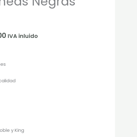
íneas Negras
$40.000
hasta
00
$98.000
IVA inluido
tes
calidad
oble y King