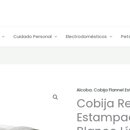
Cuidado Personal
Electrodomésticos
Pet
Alcoba
,
Cobija Flannel 
Cobija
Cobija Re
Real
Tex
Estampa
Flannel
Estampada