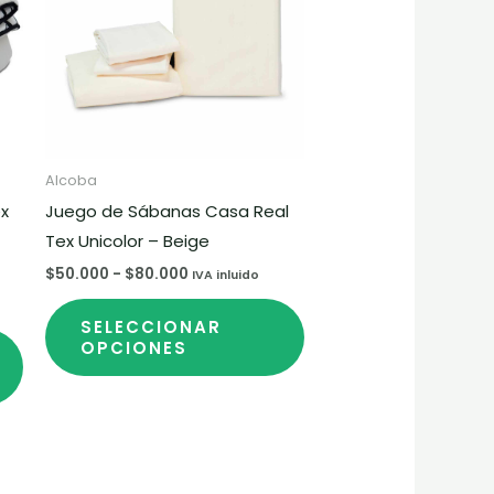
hasta
múltiples
$80.000
variantes.
Las
opciones
se
pueden
elegir
Alcoba
en
ex
Juego de Sábanas Casa Real
la
Tex Unicolor – Beige
página
$
50.000
-
$
80.000
IVA inluido
de
SELECCIONAR
producto
OPCIONES