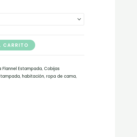
L CARRITO
a Flannel Estampada
,
Cobijas
stampada
,
habitación
,
ropa de cama
,