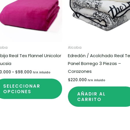
ples
hasta
múltiples
$98.000
ntes.
variantes.
Las
ones
opciones
se
en
pueden
elegir
coba
Alcoba
en
bija Real Tex Flannel Unicolor
Edredón / Acolchado Real T
la
Fucsia
Panel Borrego 3 Piezas –
na
página
Corazones
0.000
-
$
98.000
IVA inluido
de
$
220.000
IVA inluido
SELECCIONAR
ucto
producto
OPCIONES
AÑADIR AL
CARRITO