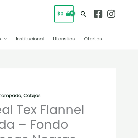
desde
$40.000
Buscar
$
0
hasta
$98.000
s
Institucional
Utensilios
Ofertas
Estampada
,
Cobijas
Rango
al Tex Flannel
de
da – Fondo
precios:
desde