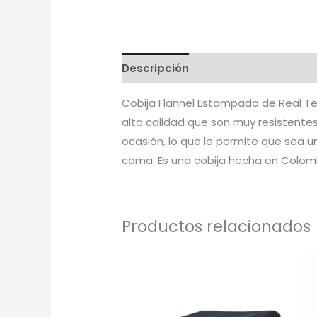
Descripción
Información adicion
Cobija Flannel Estampada de Real Tex
alta calidad que son muy resistente
ocasión, lo que le permite que sea u
cama. Es una cobija hecha en Colom
Productos relacionados
Rango
Este
de
prod
precios:
desde
tiene
$40.000