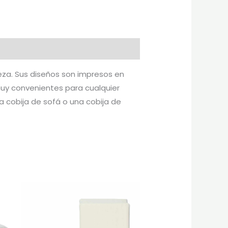
reza. Sus diseños son impresos en
muy convenientes para cualquier
a cobija de sofá o una cobija de
Rango
Este
de
producto
precios:
desde
tiene
$50.000