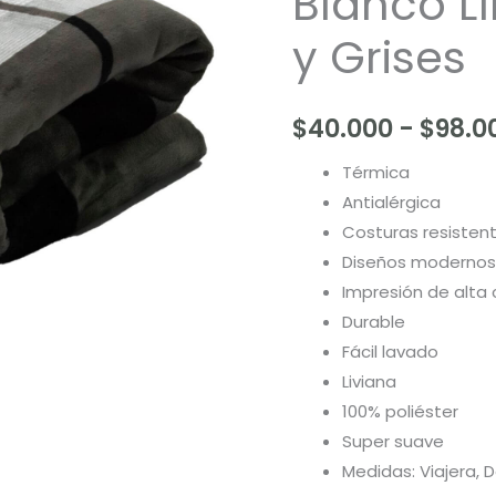
Blanco L
-
Fondo
y Grises
Blanco
Líneas
Negras
$
40.000
-
$
98.0
y
Térmica
Grises
Antialérgica
cantidad
Costuras resisten
Diseños modernos
Impresión de alta 
Durable
Fácil lavado
Liviana
100% poliéster
Super suave
Medidas: Viajera, D