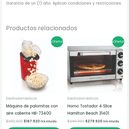
Garantía de un (1) año. Aplican condiciones y restricciones.
Productos relacionados
El
El
El
El
¡Oferta!
¡Oferta!
precio
precio
precio
precio
original
actual
original
actual
era:
es:
era:
es:
$209.900.
$167.920.
$349.900.
$279.920.
Electrodomésticos
Electrodomésticos
Máquina de palomitas con
Horno Tostador 4 Slice
aire caliente HB-73400
Hamilton Beach 31401
$
209.900
$
167.920
$
349.900
$
279.920
IVA inluido
IVA inluido