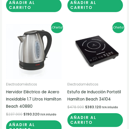
AÑADIR AL
AÑADIR AL
CARRITO
CARRITO
El
El
El
El
¡Oferta!
¡Oferta!
precio
precio
precio
precio
original
actual
original
actual
era:
es:
era:
es:
$237.900.
$190.320.
$478.900.
$383.120.
Electrodomésticos
Electrodomésticos
Hervidor Eléctrico de Acero
Estufa de Inducción Portatil
Inoxidable 1.7 Litros Hamilton
Hamilton Beach 34104
Beach 40880
$
478.900
$
383.120
IVA inluido
$
237.900
$
190.320
IVA inluido
AÑADIR AL
CARRITO
AÑADIR AL