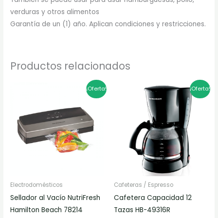
verduras y otros alimentos
Garantía de un (1) año. Aplican condiciones y restricciones.
Productos relacionados
El
El
El
El
¡Oferta!
¡Oferta!
precio
precio
precio
precio
original
actual
original
actual
era:
es:
era:
es:
$569.900.
$455.920.
$169.900.
$135.920.
Electrodomésticos
Cafeteras / Espresso
Sellador al Vacío NutriFresh
Cafetera Capacidad 12
Hamilton Beach 78214
Tazas HB-49316R