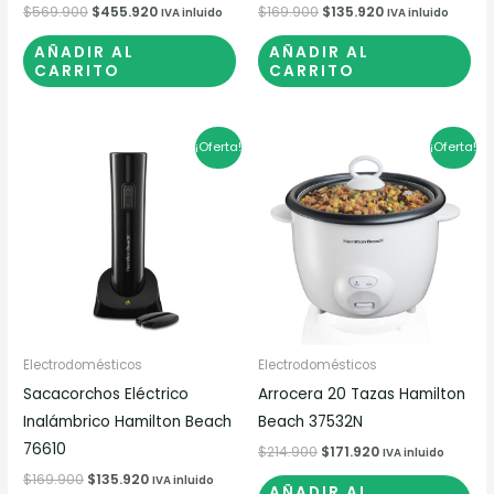
$
569.900
$
455.920
$
169.900
$
135.920
IVA inluido
IVA inluido
AÑADIR AL
AÑADIR AL
CARRITO
CARRITO
El
El
El
El
¡Oferta!
¡Oferta!
precio
precio
precio
precio
original
actual
original
actual
era:
es:
era:
es:
$169.900.
$135.920.
$214.900.
$171.920.
Electrodomésticos
Electrodomésticos
Sacacorchos Eléctrico
Arrocera 20 Tazas Hamilton
Inalámbrico Hamilton Beach
Beach 37532N
76610
$
214.900
$
171.920
IVA inluido
$
169.900
$
135.920
IVA inluido
AÑADIR AL