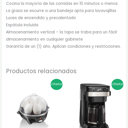
Cocina la mayoría de las comidas en 10 minutos o menos
La grasa se escurre a una bandeja apta para lavavajillas
Luces de encendido y precalentado
Espátula incluida
Almacenamiento vertical – la tapa se traba para un fácil
almacenamiento en cualquier gabinete
Garantía de un (1) año. Aplican condiciones y restricciones.
Productos relacionados
El
El
El
El
¡Oferta!
¡Oferta!
precio
precio
precio
precio
original
actual
original
actual
era:
es:
era:
es:
$129.900.
$103.920.
$339.900.
$271.920.