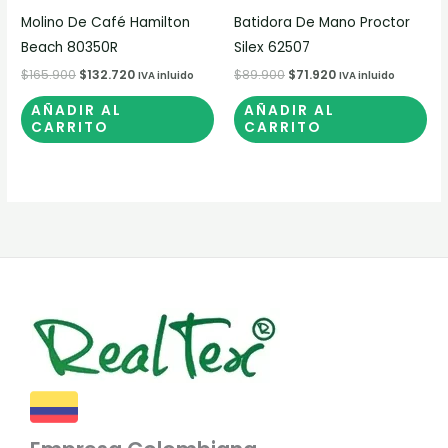
Molino De Café Hamilton
Batidora De Mano Proctor
Beach 80350R
Silex 62507
$
165.900
$
132.720
$
89.900
$
71.920
IVA inluido
IVA inluido
AÑADIR AL
AÑADIR AL
CARRITO
CARRITO