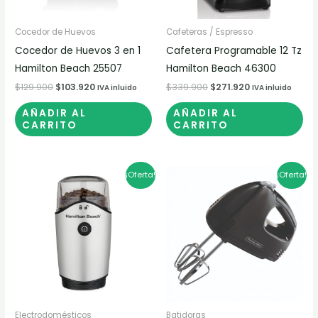
Cocedor de Huevos
Cafeteras / Espresso
Cocedor de Huevos 3 en 1
Cafetera Programable 12 Tz
Hamilton Beach 25507
Hamilton Beach 46300
$
129.900
$
103.920
$
339.900
$
271.920
IVA inluido
IVA inluido
AÑADIR AL
AÑADIR AL
CARRITO
CARRITO
El
El
El
El
¡Oferta!
¡Oferta!
precio
precio
precio
precio
original
actual
original
actual
era:
es:
era:
es:
$165.900.
$132.720.
$89.900.
$71.920.
Electrodomésticos
Batidoras