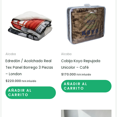
Alcoba
Alcoba
Edredón / Acolchado Real
Cobija Koyo Repujada
Tex Panel Borrego 3 Piezas
Unicolor – Café
– London
$
170.000
IVA inluido
$
220.000
IVA inluido
AÑADIR AL
CARRITO
AÑADIR AL
CARRITO
Rango
Est
de