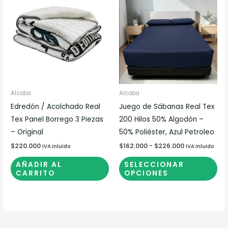
pr
precios:
desde
tie
$162.000
múl
hasta
$226.000
var
Las
op
se
pu
Alcoba
Alcoba
ele
Edredón / Acolchado Real
Juego de Sábanas Real Tex
en
Tex Panel Borrego 3 Piezas
200 Hilos 50% Algodón –
la
– Original
50% Poliéster, Azul Petroleo
pá
$
220.000
$
162.000
-
$
226.000
IVA inluido
IVA inluido
de
AÑADIR AL
SELECCIONAR
pr
CARRITO
OPCIONES