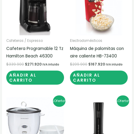
Cafeteras / Espresso
Electrodomésticos
Cafetera Programable 12 Tz
Máquina de palomitas con
Hamilton Beach 46300
aire caliente HB-73400
$
339.900
$
271.920
$
209.900
$
167.920
IVA inluido
IVA inluido
AÑADIR AL
AÑADIR AL
CARRITO
CARRITO
El
El
El
El
¡Oferta!
¡Oferta!
precio
precio
precio
precio
original
actual
original
actual
era:
es:
era:
es:
$234.900.
$187.920.
$169.900.
$135.920.