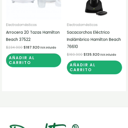
Electrodomésticos
Electrodomésticos
Arrocera 20 Tazas Hamilton
Sacacorchos Eléctrico
Beach 37522
Inalámbrico Hamilton Beach
76610
$
234.900
$
187.920
IVA inluido
$
169.900
$
135.920
IVA inluido
AÑADIR AL
CARRITO
AÑADIR AL
CARRITO