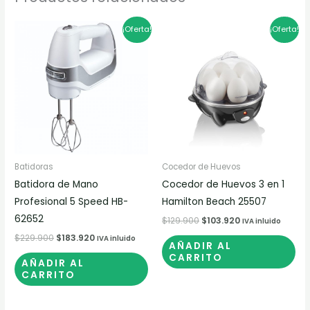
El
El
El
El
¡Oferta!
¡Oferta!
precio
precio
precio
precio
original
actual
original
actual
era:
es:
era:
es:
$229.900.
$183.920.
$129.900.
$103.920.
Batidoras
Cocedor de Huevos
Batidora de Mano
Cocedor de Huevos 3 en 1
Profesional 5 Speed HB-
Hamilton Beach 25507
62652
$
129.900
$
103.920
IVA inluido
$
229.900
$
183.920
IVA inluido
AÑADIR AL
CARRITO
AÑADIR AL
CARRITO