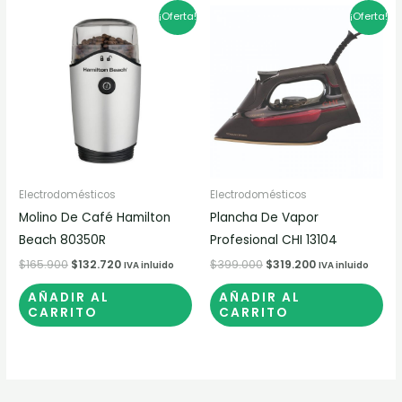
El
El
El
El
¡Oferta!
¡Oferta!
precio
precio
precio
precio
original
actual
original
actual
era:
es:
era:
es:
$165.900.
$132.720.
$399.000.
$319.200.
Electrodomésticos
Electrodomésticos
Molino De Café Hamilton
Plancha De Vapor
Beach 80350R
Profesional CHI 13104
$
165.900
$
132.720
$
399.000
$
319.200
IVA inluido
IVA inluido
AÑADIR AL
AÑADIR AL
CARRITO
CARRITO