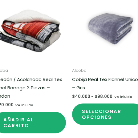
ucto
precios:
desde
$40.000
ples
hasta
$98.000
ntes.
ones
en
coba
Alcoba
redón / Acolchado Real Tex
Cobija Real Tex Flannel Unico
nel Borrego 3 Piezas –
– Gris
na
ndon
$
40.000
-
$
98.000
IVA inluido
20.000
IVA inluido
SELECCIONAR
ucto
OPCIONES
AÑADIR AL
CARRITO