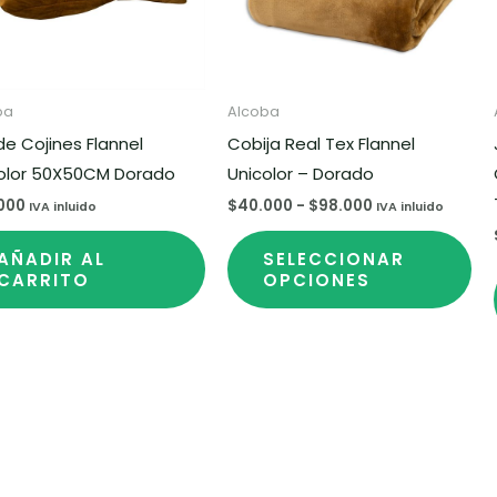
La
es
op
se
n
pu
ba
Alcoba
ele
de Cojines Flannel
Cobija Real Tex Flannel
en
olor 50X50CM Dorado
Unicolor – Dorado
la
000
$
40.000
-
$
98.000
IVA inluido
IVA inluido
pá
de
AÑADIR AL
SELECCIONAR
to
pr
CARRITO
OPCIONES
Rango
de