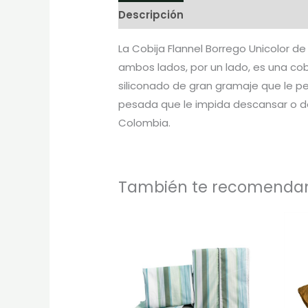
Descripción
Información adicion
La Cobija Flannel Borrego Unicolor d
ambos lados, por un lado, es una cobij
siliconado de gran gramaje que le pe
pesada que le impida descansar o do
Colombia.
También te recomend
Rango
Este
de
produc
precios:
desde
tiene
$75.000
hasta
múltipl
$118.000
variant