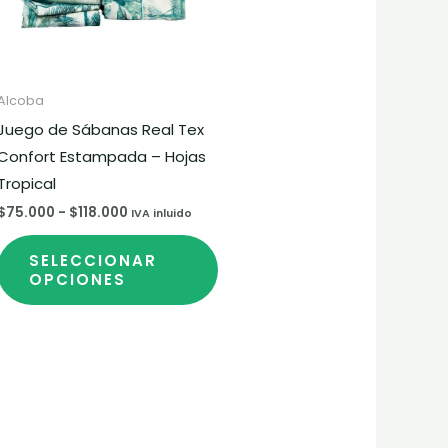
s
Las
ciones
opciones
se
eden
pueden
Alcoba
gir
elegir
Juego de Sábanas Real Tex
en
Confort Estampada – Hojas
la
Tropical
gina
página
$
75.000
-
$
118.000
IVA inluido
de
oducto
producto
SELECCIONAR
OPCIONES
Este