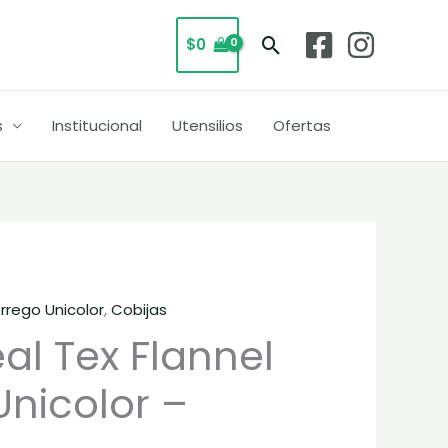
esde
Buscar
$
0
170.000
asta
270.000
s
Institucional
Utensilios
Ofertas
orrego Unicolor
,
Cobijas
Rango
al Tex Flannel
de
Unicolor –
precios:
desde