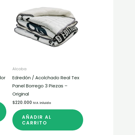
producto
tiene
múltiples
variantes.
Las
opciones
se
pueden
elegir
Alcoba
en
lor
Edredón / Acolchado Real Tex
la
Panel Borrego 3 Piezas –
página
Original
de
$
220.000
IVA inluido
producto
AÑADIR AL
CARRITO