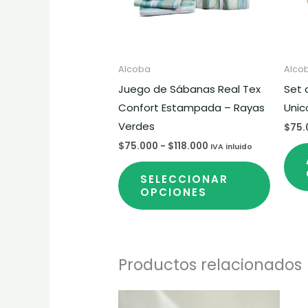
Las
opcion
se
puede
Alcoba
Alco
elegir
Juego de Sábanas Real Tex
Set 
en
Confort Estampada – Rayas
Unic
la
Verdes
$
75.
página
$
75.000
-
$
118.000
IVA inluido
de
produc
SELECCIONAR
OPCIONES
Productos relacionados
Rango
Este
de