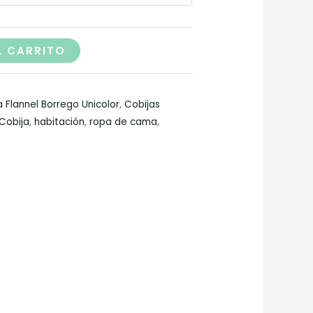
L CARRITO
a Flannel Borrego Unicolor
,
Cobijas
Cobija
,
habitación
,
ropa de cama
,