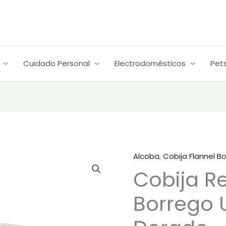
d
$
h
$
Cuidado Personal
Electrodomésticos
Pet
Alcoba
,
Cobija Flannel B
Cobija
Cobija Re
Real
Tex
Borrego 
Flannel
Borrego