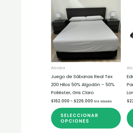
prod
precios:
desde
tiene
$162.000
hasta
múlti
$226.000
varia
Las
opci
se
pued
elegir
Alcoba
Al
en
Juego de Sábanas Real Tex
Ed
la
200 Hilos 50% Algodón – 50%
Pa
pági
Poliéster, Gris Claro
Lo
de
$
162.000
-
$
226.000
$
2
IVA inluido
prod
SELECCIONAR
OPCIONES