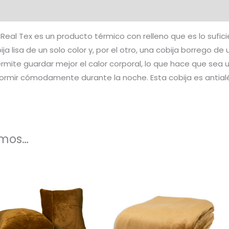
al
Marca
e Real Tex es un producto térmico con relleno que es lo su
a lisa de un solo color y, por el otro, una cobija borrego de u
rmite guardar mejor el calor corporal, lo que hace que sea 
rmir cómodamente durante la noche. Esta cobija es antialé
amos…
Rango
Es
de
to
pr
precios:
desde
tie
$40.000
es
hasta
múl
$98.000
es.
var