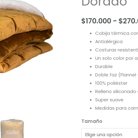
Dorado
Unicolor
-
Dorado
$
170.000
-
$
270
cantidad
Cobija térmica con
Antialérgica
Costuras resisten
Un solo color por
Durable
Doble faz (Flannel
100% poliéster
Relleno siliconado
Super suave
Medidas para cama 
Tamaño