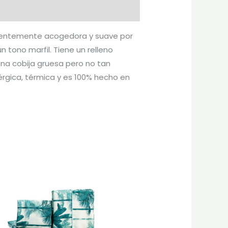
ficientemente acogedora y suave por
n tono marfil. Tiene un relleno
una cobija gruesa pero no tan
rgica, térmica y es 100% hecho en
Rango
te
Este
de
oducto
producto
precios:
desde
ne
tiene
$75.000
tiples
hasta
múltiples
$118.000
iantes.
variantes.