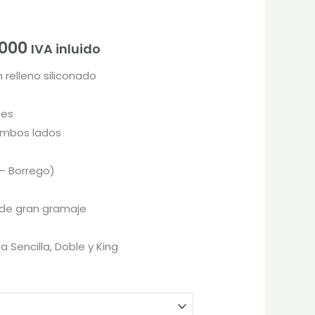
$170.000
.000
IVA inluido
hasta
 relleno siliconado
$270.000
tes
 ambos lados
 – Borrego)
 de gran gramaje
Sencilla, Doble y King