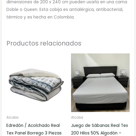
dimensiones de 200 x 240 cm pueden usarla en una cama
Doble o Queen. Esta cobija es antialérgica, antibacterial,
térmica y es hecha en Colombia.
Productos relacionados
Rango
Est
de
pr
precios:
desde
tie
$162.000
múl
hasta
$226.000
var
Las
op
se
pu
Alcoba
Alcoba
ele
Edredón / Acolchado Real
Juego de Sábanas Real Tex
en
Tex Panel Borrego 3 Piezas
200 Hilos 50% Algodón –