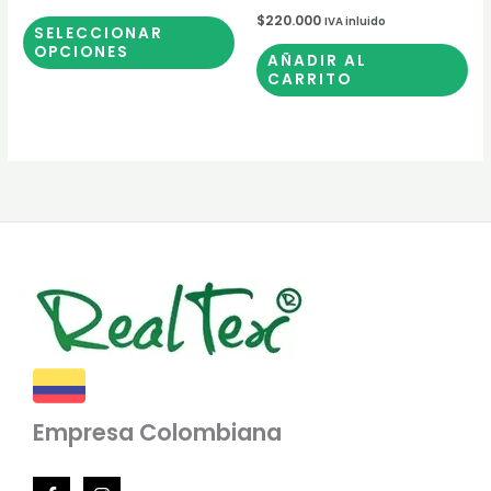
página
$
220.000
IVA inluido
SELECCIONAR
de
OPCIONES
AÑADIR AL
producto
CARRITO
Empresa Colombiana