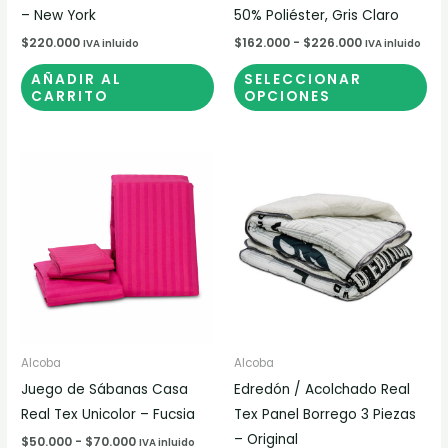
la
– New York
50% Poliéster, Gris Claro
pá
$
220.000
$
162.000
-
$
226.000
IVA inluido
IVA inluido
de
AÑADIR AL
SELECCIONAR
pr
CARRITO
OPCIONES
Rango
Este
de
producto
precios:
desde
tiene
$50.000
múltiples
hasta
$70.000
variantes.
Las
opciones
se
pueden
Alcoba
Alcoba
elegir
Juego de Sábanas Casa
Edredón / Acolchado Real
en
Real Tex Unicolor – Fucsia
Tex Panel Borrego 3 Piezas
la
– Original
$
50.000
-
$
70.000
IVA inluido