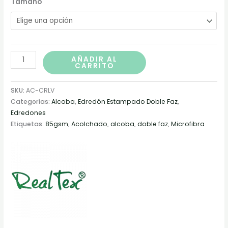
Tamaño
AÑADIR AL
CARRITO
SKU:
AC-CRLV
Categorías:
Alcoba
,
Edredón Estampado Doble Faz
,
Edredones
Etiquetas:
85gsm
,
Acolchado
,
alcoba
,
doble faz
,
Microfibra