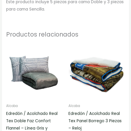
Este producto incluye 5 piezas para cama Doble y 3 piezas
para cama Sencilla.
Productos relacionados
Rango
Este
de
producto
precios:
desde
tiene
$230.000
múltiples
hasta
$310.000
variantes.
Las
opciones
se
pueden
Alcoba
Alcoba
elegir
Edredón / Acolchado Real
Edredón / Acolchado Real
en
Tex Doble Faz Confort
Tex Panel Borrego 3 Piezas
la
Flannel – Línea Gris y
– Reloj