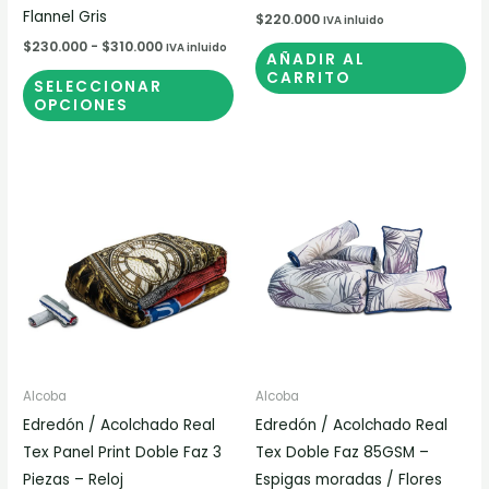
página
Flannel Gris
$
220.000
IVA inluido
de
$
230.000
-
$
310.000
IVA inluido
AÑADIR AL
producto
CARRITO
SELECCIONAR
OPCIONES
Rango
Est
de
pr
precios:
desde
tie
$100.000
múl
hasta
$125.000
var
Las
op
se
pu
Alcoba
Alcoba
ele
Edredón / Acolchado Real
Edredón / Acolchado Real
en
Tex Panel Print Doble Faz 3
Tex Doble Faz 85GSM –
la
Piezas – Reloj
Espigas moradas / Flores