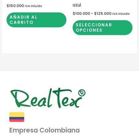
pá
azul
$
150.000
IVA inluido
de
$
100.000
-
$
125.000
IVA inluido
AÑADIR AL
pr
CARRITO
SELECCIONAR
OPCIONES
Empresa Colombiana