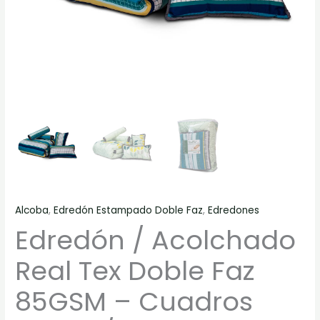
/
Líneas
Verdes
cantidad
Alcoba
,
Edredón Estampado Doble Faz
,
Edredones
Edredón / Acolchado
Real Tex Doble Faz
85GSM – Cuadros