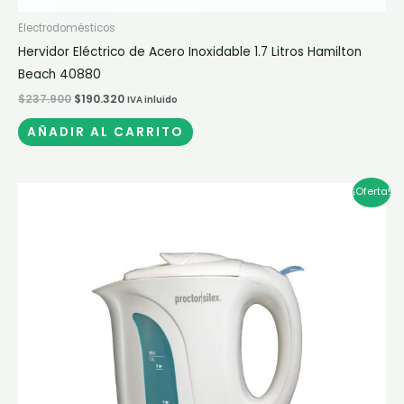
Electrodomésticos
Hervidor Eléctrico de Acero Inoxidable 1.7 Litros Hamilton
Beach 40880
$
237.900
$
190.320
IVA inluido
AÑADIR AL CARRITO
El
El
¡Oferta!
precio
precio
original
actual
era:
es:
$125.900.
$100.720.