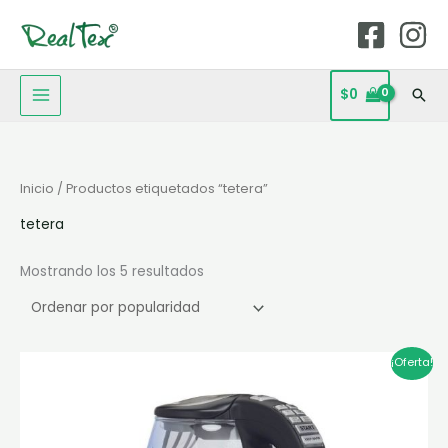
Ir
MAIN
al
MENU
contenido
$
0
Bus
Ordenado
Inicio
/ Productos etiquetados “tetera”
por
popularidad
tetera
Mostrando los 5 resultados
El
El
¡Oferta!
precio
precio
original
actual
era:
es:
$244.900.
$195.920.