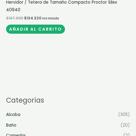
Hervidor / Tetera de Tamaño Compacto Proctor Silex
40940
$
167.900
$
134.320
IVA inluido
AÑADIR AL CARRITO
Categorías
Alcoba
(305)
Baño
(20)
Comedor
(2)