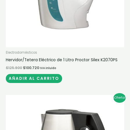
Electrodomésticos
Hervidor/Tetera Eléctrico de 1 Litro Proctor Silex K2070PS
$
125.900
$
100.720
IVA inluido
AÑADIR AL CARRITO
El
El
¡Oferta!
precio
precio
original
actual
era:
es:
$260.000.
$208.000.