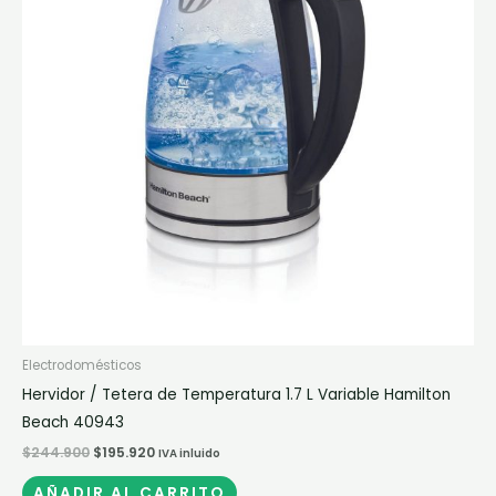
Electrodomésticos
Hervidor / Tetera de Temperatura 1.7 L Variable Hamilton
Beach 40943
$
244.900
$
195.920
IVA inluido
AÑADIR AL CARRITO