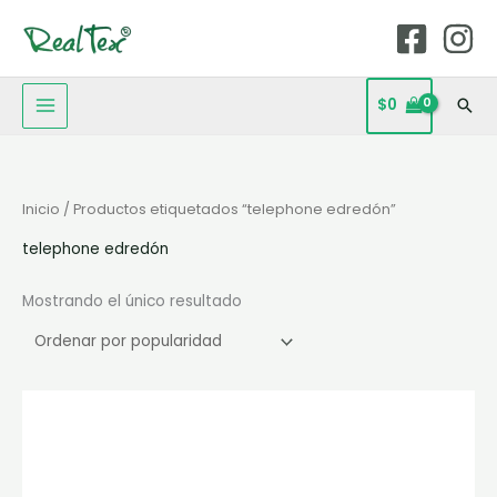
Ir
MAIN
al
MENU
contenido
$
0
Bus
Inicio
/ Productos etiquetados “telephone edredón”
telephone edredón
Mostrando el único resultado