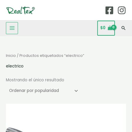
Ir
MAIN
al
MENU
contenido
$
0
Bus
Inicio
/ Productos etiquetados “electrico”
electrico
Mostrando el único resultado