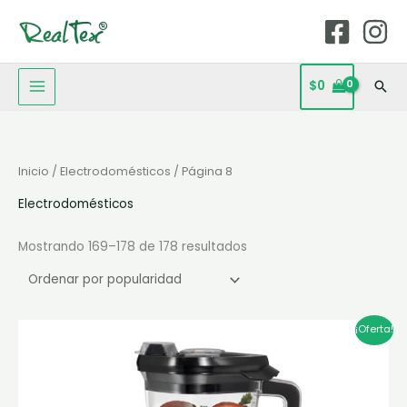
Ir
MAIN
al
MENU
contenido
$
0
Bus
Ordenado
Inicio
/
Electrodomésticos
/ Página 8
por
popularidad
Electrodomésticos
Mostrando 169–178 de 178 resultados
El
El
¡Oferta!
precio
precio
original
actual
era:
es:
$299.900.
$239.920.