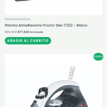
Electrodomésticos
Plancha Antiadherente Proctor Silex 17202 – Blanco
$
89.900
$
71.920
IVA inluido
AÑADIR AL CARRITO
El
El
¡Oferta!
precio
precio
original
actual
era:
es:
$118.900.
$95.120.