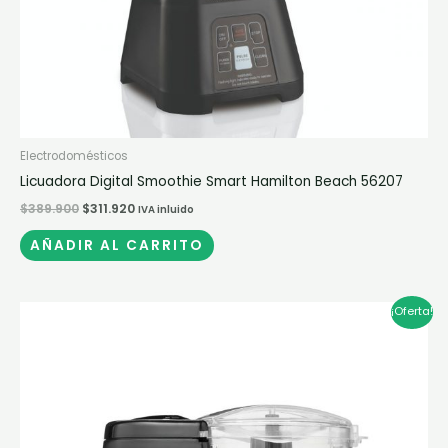
Electrodomésticos
Licuadora Digital Smoothie Smart Hamilton Beach 56207
$
389.900
$
311.920
IVA inluido
AÑADIR AL CARRITO
El
El
¡Oferta!
precio
precio
original
actual
era:
es:
$128.900.
$103.120.