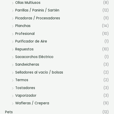
Ollas Multiusos
(8)
Parrillas / Paninis / Sartén
(12)
Picadoras / Procesadores
(11)
Planchas
(14)
Profesional
(10)
Purificador de Aire
(1)
Repuestos
(10)
Sacacorchos Eléctrico
(1)
Sandwicheras
(3)
Selladores al vacío / bolsas
(2)
Termos
(2)
Tostadores
(3)
Vaporizador
(3)
Wafleras / Crepera
(9)
Pets
(12)