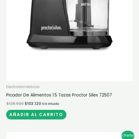
Electrodomésticos
Picador De Alimentos 1.5 Tazas Proctor Silex 72507
$
128.900
$
103.120
IVA inluido
AÑADIR AL CARRITO
El
El
¡Oferta!