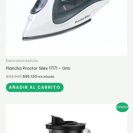
Electrodomésticos
Plancha Proctor Silex 17171 – Gris
$
118.900
$
95.120
IVA inluido
AÑADIR AL CARRITO
El
El
¡Oferta!
precio
precio
original
actual
era:
es:
$349.900.
$279.920.