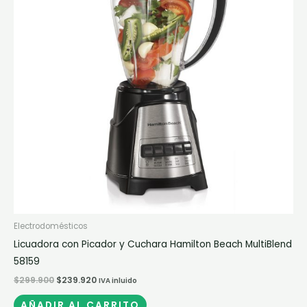
Electrodomésticos
Licuadora con Picador y Cuchara Hamilton Beach MultiBlend
58159
$
299.900
$
239.920
IVA inluido
AÑADIR AL CARRITO