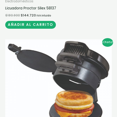
Electrodomésticos
Licuadora Proctor Silex 58137
$
180.900
$
144.720
IVA inluido
AÑADIR AL CARRITO
El
El
¡Oferta!
precio
precio
original
actual
era:
es:
$174.900.
$139.920.