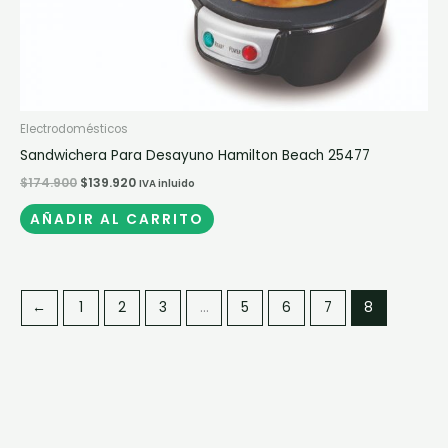
Electrodomésticos
Sandwichera Para Desayuno Hamilton Beach 25477
$
174.900
$
139.920
IVA inluido
AÑADIR AL CARRITO
←
1
2
3
…
5
6
7
8