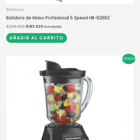
Batidoras
Batidora de Mano Profesional 5 Speed HB-62652
$
229.900
$
183.920
IVA inluido
AÑADIR AL CARRITO
El
El
¡Oferta!
precio
precio
original
actual
era:
es:
$389.900.
$311.920.