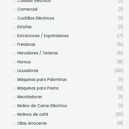
Colador Eléctrico
(1)
Comercial
(1)
Cuchillos Eléctricos
(1)
Estufas
(1)
Extractores / Exprimidores
(7)
Freidoras
(5)
Hervidores / Teteras
(5)
Hornos
(8)
Licuadoras
(20)
Máquinas para Palomitas
(1)
Máquinas para Pasta
(2)
Mezcladoras
(1)
Molino de Carne Eléctrico
(1)
Molinos de café
(10)
Ollas Arroceras
(11)