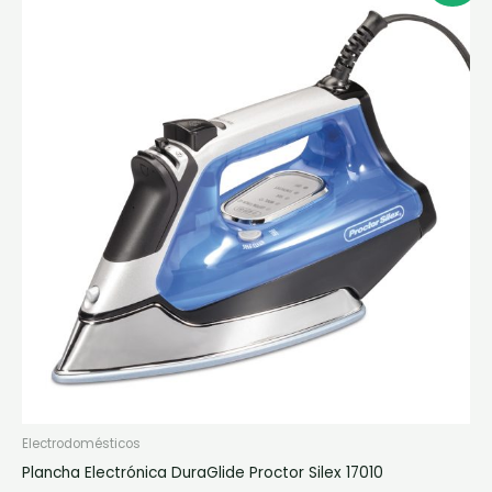
precio
precio
original
actual
era:
es:
$234.900.
$187.920.
Electrodomésticos
Plancha Electrónica DuraGlide Proctor Silex 17010