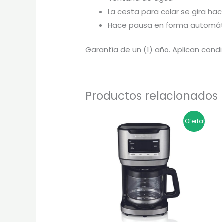
La cesta para colar se gira hac
Hace pausa en forma automáti
Garantía de un (1) año. Aplican condi
Productos relacionados
El
El
¡Oferta!
precio
precio
original
actual
era:
es:
$359.900.
$287.920.