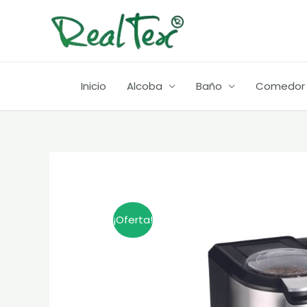
Ir
al
contenido
Inicio
Alcoba
Baño
Comedor
¡Oferta!