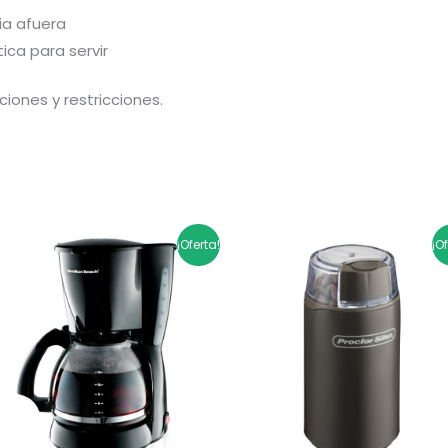
ia afuera
ca para servir
ciones y restricciones.
El
El
El
El
¡Oferta!
¡O
precio
precio
precio
precio
original
actual
original
actual
era:
es:
era:
es:
$169.900.
$135.920.
$105.900.
$84.720.