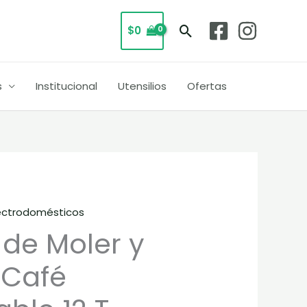
Buscar
$
0
s
Institucional
Utensilios
Ofertas
ectrodomésticos
El
 de Moler y
precio
 Café
al
actual
es: