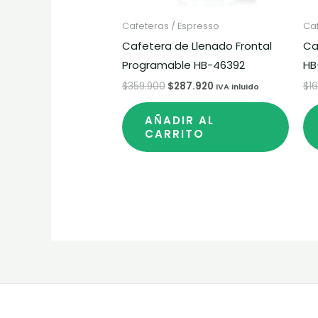
Cafeteras / Espresso
Caf
Cafetera de Llenado Frontal
Ca
Programable HB-46392
HB
$
359.900
$
287.920
$
1
IVA inluido
AÑADIR AL
CARRITO