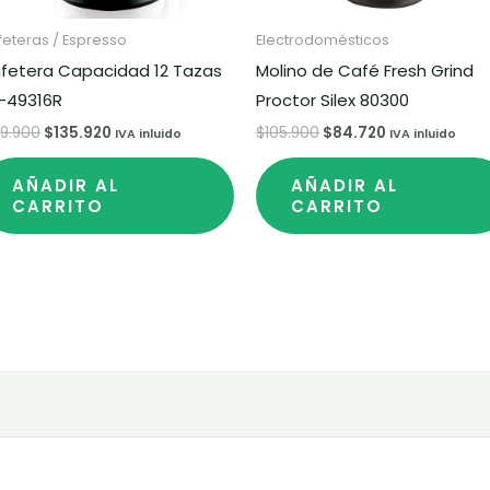
eteras / Espresso
Electrodomésticos
fetera Capacidad 12 Tazas
Molino de Café Fresh Grind
-49316R
Proctor Silex 80300
69.900
$
135.920
$
105.900
$
84.720
IVA inluido
IVA inluido
AÑADIR AL
AÑADIR AL
CARRITO
CARRITO