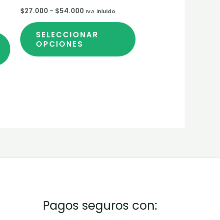
elegir
elegir
$
27.000
-
$
54.000
IVA inluido
en
en
la
la
SELECCIONAR
OPCIONES
página
página
de
de
producto
producto
Pagos seguros con: