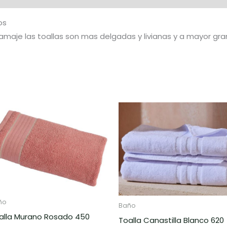
os
maje las toallas son mas delgadas y livianas y a mayor gr
Rango
Rango
Este
de
de
ucto
producto
precios:
precios:
desde
desde
tiene
$27.000
$40.000
ples
hasta
múltiples
hasta
$54.000
$75.000
ntes.
variantes.
Las
ones
opciones
ño
se
Baño
alla Murano Rosado 450
en
pueden
Toalla Canastilla Blanco 620