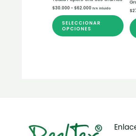
Gr
elegir
$
30.000
-
$
62.000
IVA inluido
$
2
en
la
SELECCIONAR
pági
OPCIONES
de
prod
Enlac