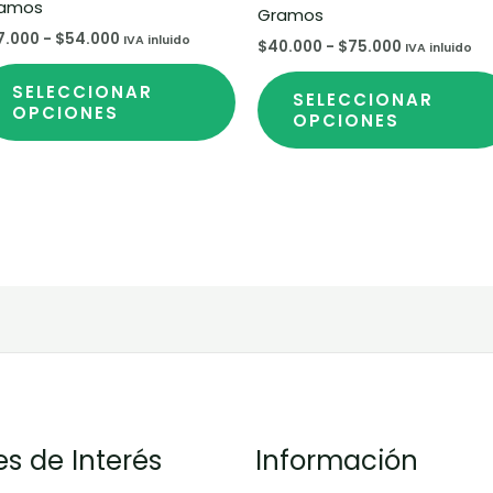
amos
elegir
Gramos
7.000
-
$
54.000
en
IVA inluido
$
40.000
-
$
75.000
IVA inluido
la
SELECCIONAR
na
página
SELECCIONAR
OPCIONES
OPCIONES
de
ucto
producto
es de Interés
Información