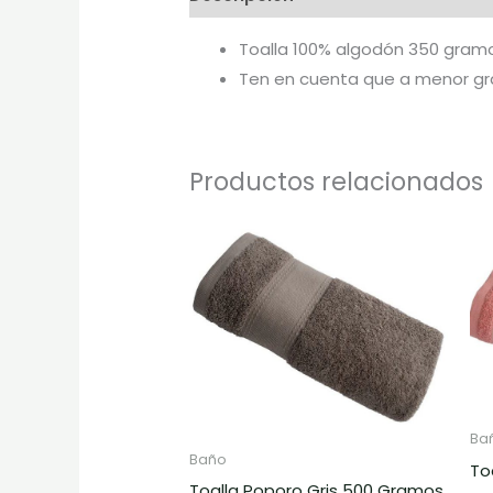
Toalla 100% algodón 350 gram
Ten en cuenta que a menor gra
Productos relacionados
Rango
Este
de
prod
precios:
desde
tiene
$30.000
hasta
múlti
$62.000
varia
Las
opci
Ba
se
Baño
To
pued
Toalla Poporo Gris 500 Gramos