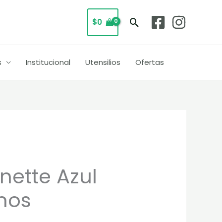
Buscar
$
0
s
Institucional
Utensilios
Ofertas
nette Azul
mos